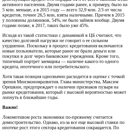
активного населения. Двумя годами ранее, к примеру, было на
5 млн. меньше, а в 2015 году
—
всего 32,9 млн. 2/3 от числа
кредитов, точнее 26,5 млн, взяты наличными. Причем в 2015
у половины должников, 54%, не было займов вообще. Двумя
годами позже, в 2017, таких было уже 45%.
Исходя из такой статистики с динамикой в ЦБ считают, что
качество долговой нагрузки не говорит о ее сильном
ухудшении. Поскольку в процесс кредитования включаются
новые пользователи, которые ранее не брали деньги или
покупки в долг через банковские учреждения. Кроме того,
типичный портрет заемщика
—
наличие какого-то одного
кредита, ипотечного или
потребительского.
Хотя такая позиция однозначно расходится в оценке с точкой
зрения Минэкономразвития. Глава министерства, Максим
Орешкин, предупреждает о наличии признаков пузыря на
рынке кредитования, который с высокой вероятностью может
лопнуть в ближайшие годы.
Важно!
Локомотивом роста экономики по-прежнему считается
домостроительство. Однако, из-за все еще высокой ставки по
ипотеке рост этого сектора кредитования сокращается. По