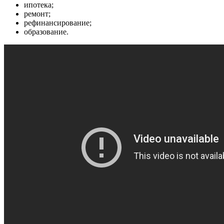
ипотека
;
ремонт;
рефинансирование;
образование.