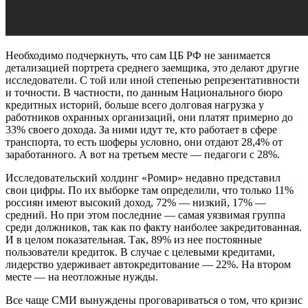
Необходимо подчеркнуть, что сам ЦБ РФ не занимается
детализацией портрета среднего заемщика, это делают другие
исследователи. С той или иной степенью репрезентативности
и точности. В частности, по данным Национального бюро
кредитных историй, больше всего долговая нагрузка у
работников охранных организаций, они платят примерно до
33% своего дохода. За ними идут те, кто работает в сфере
транспорта, то есть шоферы условно, они отдают 28,4% от
заработанного. А вот на третьем месте
—
педагоги с 28%.
Исследовательский холдинг «Ромир» недавно представил
свои цифры. По их выборке там определили, что только 11%
россиян имеют высокий доход, 72% — низкий, 17% —
средний. Но при этом последние — самая уязвимая группа
среди должников, так как по факту наиболее
закредитованная
.
И в целом показательная. Так, 89% из нее постоянные
пользователи кредиток. В случае с целевыми кредитами,
лидерство удерживает
автокредитование
— 22%. На втором
месте
—
на неотложные нужды.
Все чаще СМИ вынуждены проговариваться о том, что кризис