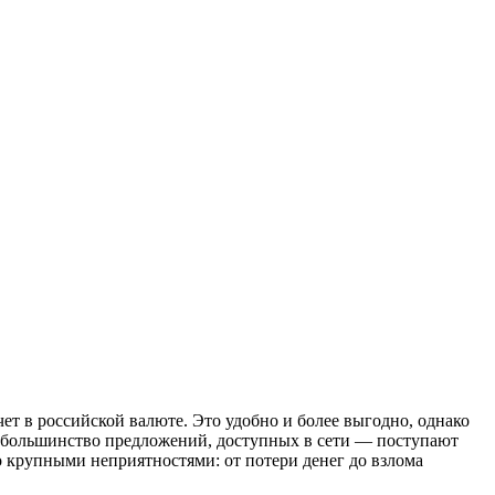
т в российской валюте. Это удобно и более выгодно, однако
щее большинство предложений, доступных в сети — поступают
о крупными неприятностями: от потери денег до взлома