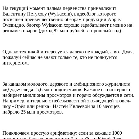
На текущий момент пальма первенства принадлежит
Валентину Петухову (Wylsacom), видеоблог которого
посвящен преимущественно обзорам продукции Apple.
Очевидно, блогер Wylsacom хорошо зарабатывает именно на
рекламе товаров (доход 82 млн рублей за прошлый год).
Однако техникой интересуется далеко не каждый, а вот Дудя,
пожалуй сейчас не знают только те, кто не пользуется
интернетом.
За каналом молодого, дерзкого и амбициозного журналиста
«вДудь» следят 5,6 млн подписчиков. Каждое его интервью
набирает миллионы просмотров и горячо обсуждается в сети.
Например, интервью с небезызвестной экс-ведущей трэвел-
шоу «Орёл или решка» Настей Ивлеевой за 10 месяцев
набрало 25 млн просмотров.
Подключаем простую арифметику: если за каждые 1000
просмотров блогер получает от 0,5 до 3$, то Юрий Дудь