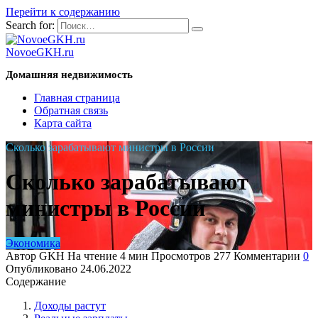
Перейти к содержанию
Search for:
NovoeGKH.ru
Домашняя недвижимость
Главная страница
Обратная связь
Карта сайта
Сколько зарабатывают министры в России
Сколько зарабатывают
министры в России
Экономика
Автор
GKH
На чтение
4 мин
Просмотров
277
Комментарии
0
Опубликовано
24.06.2022
Содержание
Доходы растут