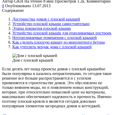
Автор
GKH
На чтение
8 мин
Просмотров
1.2к.
Комментарии
0
Опубликовано
13.07.2013
Содержание
Достоинства домов с плоской крышей
Устройство плоской крыши самостоятельно
Этапы покрытия плоской крыши
Устройство плоской крыши для отапливаемых построек
Неотапливаемые помещения с плоской крышей
Как сделать плоскую крышу из монолитного бетона
Как утеплить чердак дома с плоской крышей
Дом с плоской крышей
Если десять лет назад проекты домов с плоской крышейне
были популярны и казались непрактичными, то сегодня такое
решение все больше распространяется и с успехом
применяется в строительстве домов. Это обусловлено не
только веянием моды, но и появлением новых конструкций,
которые, при относительно невысокой цене на материалы,
максимально обеспечивают надежность и прочность. Именно
поэтому плоская кровля и является сегодня довольно
популярным элементом загородных домов и коттеджей.