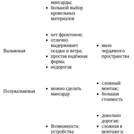
мансарды;
большой выбор
кровельных
материалов
нет фронтонов;
отлично
выдерживает
мало
Вальмовая
осадки и ветра;
чердачного
простая надёжная
пространства
форма;
недорогая
сложный
можно сделать
монтаж;
Полувальмовая
мансарду
большая
стоимость
довольно
дорогая;
Возможность
сложная в
устройства
монтаже и