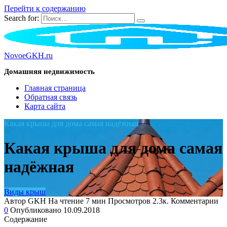
Перейти к содержанию
Search for:
NovoeGKH.ru
Домашняя недвижимость
Главная страница
Обратная связь
Карта сайта
Какая крыша для дома самая надёжная
Какая крыша для дома самая
надёжная
Виды крыш
Автор
GKH
На чтение
7 мин
Просмотров
2.3к.
Комментарии
0
Опубликовано
10.09.2018
Содержание