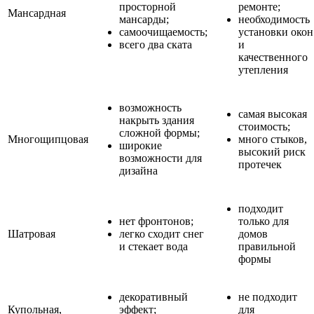
просторной
ремонте;
Мансардная
мансарды;
необходимость
самоочищаемость;
установки окон
всего два ската
и
качественного
утепления
возможность
самая высокая
накрыть здания
стоимость;
сложной формы;
Многощипцовая
много стыков,
широкие
высокий риск
возможности для
протечек
дизайна
подходит
нет фронтонов;
только для
Шатровая
легко сходит снег
домов
и стекает вода
правильной
формы
декоративный
не подходит
Купольная,
эффект;
для