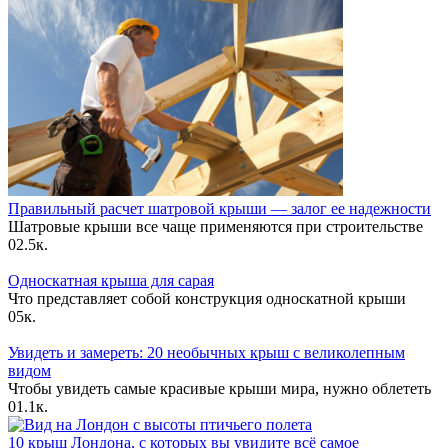
Правильный расчет шатровой крыши — залог ее надежности
Шатровые крыши все чаще применяются при строительстве
0
2.5к.
Односкатная крыша для сарая
Что представляет собой конструкция односкатной крыши
0
5к.
Увидеть и замереть: 20 необычных крыш с великолепным
видом
Чтобы увидеть самые красивые крыши мира, нужно облететь
0
1.1к.
10 крыш Лондона, с которых вы увидите всё самое