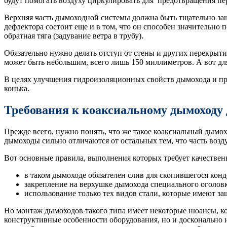
будут помогать воздуху циркулировать для предотвращения пе
Верхняя часть дымоходной системы должна быть тщательно защи
дефлектора состоит еще и в том, что он способен значительно 
обратная тяга (задувание ветра в трубу).
Обязательно нужно делать отступ от стены и других перекрыти
может быть небольшим, всего лишь 150 миллиметров. А вот дл
В целях улучшения гидроизоляционных свойств дымохода и при
конька.
Требования к коаксиальному дымоходу 
Прежде всего, нужно понять, что же такое коаксиальный дымохо
дымоходы сильно отличаются от остальных тем, что часть возд
Вот основные правила, выполнения которых требует качестве
в таком дымоходе обязателен слив для скопившегося конд
закрепление на верхушке дымохода специального оголовк
использование только тех видов стали, которые имеют за
Но монтаж дымоходов такого типа имеет некоторые нюансы, ко
конструктивные особенности оборудования, но и досконально и