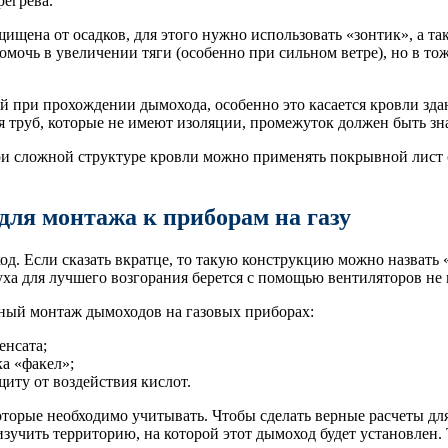
регрева.
щена от осадков, для этого нужно использовать «зонтик», а та
помочь в увеличении тяги (особенно при сильном ветре), но в то
й при прохождении дымохода, особенно это касается кровли здан
я труб, которые не имеют изоляции, промежуток должен быть зн
 сложной структуре кровли можно применять покрывной лист с 
для монтажа к приборам на газу
д. Если сказать вкратце, то такую конструкцию можно назвать «
уха для лучшего возгорания берется с помощью вентиляторов не
нный монтаж дымоходов на газовых приборах:
енсата;
а «факел»;
щиту от воздействия кислот.
торые необходимо учитывать. Чтобы сделать верные расчеты дл
зучить территорию, на которой этот дымоход будет установлен. 