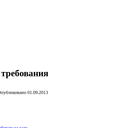
 требования
публиковано
01.09.2013
борам на газу