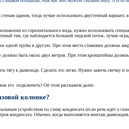
 слишком большими, так как это может снизить тягу. А если бе
тенам здания, тогда лучше использовать двустенный вариант, 
сположении из горизонтального вида, нужно использовать специ
ленный там, где наблюдается большой людской поток, лучше огр
ки одной трубы в другую. При этом места стыковки должны закр
не должно быть около двух метров. При этом кронштейны должн
ть тягу в дымоходе. Сделать это легко. Нужно зажечь свечку и 
, как его подключить? Об этом расскажем далее.
азовой колонке?
альным устройством по сливу конденсата (если речь идет о газо
литров конденсата. Обычно, когда выполняется монтаж дымоходов