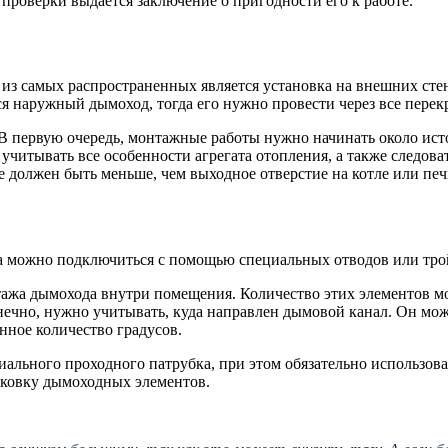
проверки выдается заключение о пригодности его к работе.
 самых распространенных является установка на внешних стена
ся наружный дымоход, тогда его нужно провести через все перек
В первую очередь, монтажные работы нужно начинать около исто
 учитывать все особенности агрегата отопления, а также следов
е должен быть меньше, чем выходное отверстие на котле или печ
да можно подключиться с помощью специальных отводов или тро
жа дымохода внутри помещения. Количество этих элементов мож
онечно, нужно учитывать, куда направлен дымовой канал. Он мо
нное количество градусов.
ального проходного патрубка, при этом обязательно использова
тыковку дымоходных элементов.