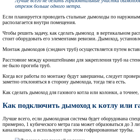
Лучше всего не делать горизонтальные участки дымохода
отрезок больше одного метра.
Если планируется проводить стальные дымоходы по наружным с
располагается внутри помещения.
Чтобы решить задачу, как сделать дымоход в вертикальном ра
стоит оборудовать его элементами ревизии. Дымоход, установ
Монтаж дымоходов (сэндвич труб) осуществляется путем встав
Расстояние между кронштейнами для закрепления труб на сте
не было прогиба труб.
Когда все работы по монтажу будут завершены, следует провери
заметно отклоняться в сторону дымохода, тогда тяга есть.
Как сделать дымоход для газового котла или колонки, а точнее
Как подключить дымоход к котлу или г
Лучше всего, если дымоходная система будет оборудована специ
примерно, 1 кубического метра газа может образоваться до 3 
канализацию, а используют при этом гофрированные трубы.