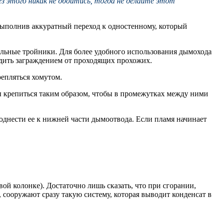
з этого никак не обойтись, тогда не делайте этот
выполнив аккуратный переход к одностенному, который
альные тройники. Для более удобного использования дымохода
адить заграждением от проходящих прохожих.
епляться хомутом.
ы крепиться таким образом, чтобы в промежутках между ними
поднести ее к нижней части дымоотвода. Если пламя начинает
вой колонке). Достаточно лишь сказать, что при сгорании,
, сооружают сразу такую систему, которая выводит конденсат в