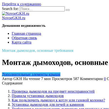
Перейти к содержанию
Search for:
NovoeGKH.ru
Домашняя недвижимость
Главная страница
Обратная связь
Карта сайта
Монтаж дымоходов, основные требования
Монтаж дымоходов, основные
Дополнительные элементы крыши
Автор
GKH
На чтение
7 мин
Просмотров
587
Комментарии
0
О
Содержание
Проверка дымоходов на предмет неисправностей
Правила установки дымоходов
Как подключить дымоход к котлу или газовой колонке?
Установка дымоходов для печей и каминов
Требования к коаксиальному дымоходу для монтажа к при