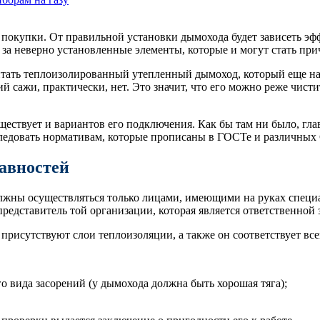
 покупки. От правильной установки дымохода будет зависеть э
я за неверно установленные элементы, которые и могут стать пр
ать теплоизолированный утепленный дымоход, который еще назы
й сажи, практически, нет. Это значит, что его можно реже чист
уществует и вариантов его подключения. Как бы там ни было, гл
 следовать нормативам, которые прописаны в ГОСТе и различны
авностей
олжны осуществляться только лицами, имеющими на руках спец
 представитель той организации, которая является ответственно
а, присутствуют слои теплоизоляции, а также он соответствует в
о вида засорений (у дымохода должна быть хорошая тяга);