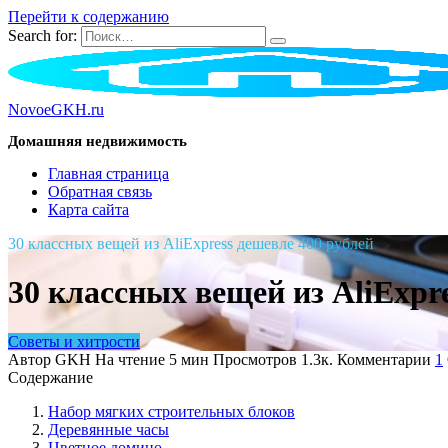
Перейти к содержанию
Search for:
NovoeGKH.ru
Домашняя недвижимость
Главная страница
Обратная связь
Карта сайта
30 классных вещей из AliExpress дешевле 400 рублей
30 классных вещей из AliExpr
Советы и хитрости
Автор
GKH
На чтение
5 мин
Просмотров
1.3к.
Комментарии
1
Содержание
Набор мягких строительных блоков
Деревянные часы
Цветное домино