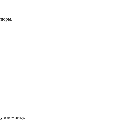
упюры.
му изюминку.