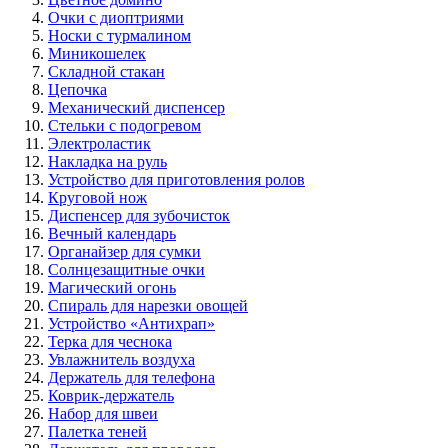
Очки с диоптриями
Носки с турмалином
Миникошелек
Складной стакан
Цепочка
Механический диспенсер
Стельки с подогревом
Электроластик
Накладка на руль
Устройство для приготовления ролов
Круговой нож
Диспенсер для зубочисток
Вечный календарь
Органайзер для сумки
Солнцезащитные очки
Магический огонь
Спираль для нарезки овощей
Устройство «Антихрап»
Терка для чеснока
Увлажнитель воздуха
Держатель для телефона
Коврик-держатель
Набор для швеи
Палетка теней