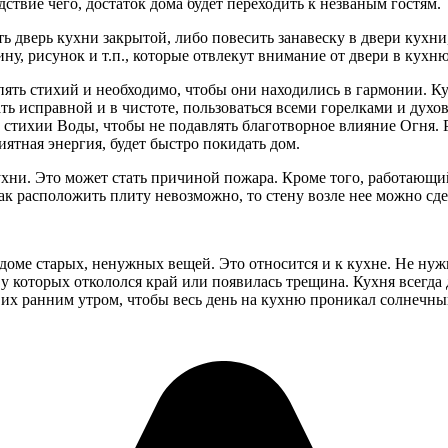
ствие чего, достаток дома будет переходить к незваным гостям.
ть дверь кухни закрытой, либо повесить занавеску в двери кухн
ну, рисунок и т.п., которые отвлекут внимание от двери в кухню
пять стихий и необходимо, чтобы они находились в гармонии. К
ать исправной и в чистоте, пользоваться всеми горелками и дух
тихии Воды, чтобы не подавлять благотворное влияние Огня. Ра
иятная энергия, будет быстро покидать дом.
кухни. Это может стать причиной пожара. Кроме того, работающ
так расположить плиту невозможно, то стену возле нее можно сд
в доме старых, ненужных вещей. Это относится и к кухне. Не ну
 у которых откололся край или появилась трещина. Кухня всегд
 их ранним утром, чтобы весь день на кухню проникал солнечны