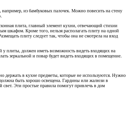
и, например, из бамбуковых палочек. Можно повесить на стену
.
ухонная плита, главный элемент кухни, отвечающий стихии
овым шкафом. Кроме того, нельзя располагать плиту на одной
змещать плиту следует так, чтобы она не смотрела на вход
ий у плиты, должен иметь возможность видеть входящих на
елать зеркальной и повар будет видеть входящих в помещение.
жно держать в кухне предметы, которые не используются. Нужно
а должна быть хорошо освещена. Гардины или жалюзи в
й свет. Эти простые правила помогут привлечь в дом