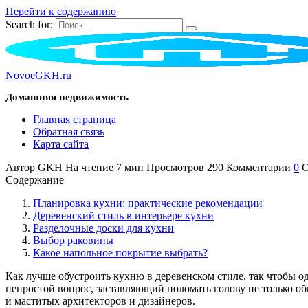
Перейти к содержанию
Search for:
NovoeGKH.ru
Домашняя недвижимость
Главная страница
Обратная связь
Карта сайта
Автор
GKH
На чтение
7 мин
Просмотров
290
Комментарии
0
О
Содержание
Планировка кухни: практические рекомендации
Деревенский стиль в интерьере кухни
Разделочные доски для кухни
Выбор раковины
Какое напольное покрытие выбрать?
Как лучше обустроить кухню в деревенском стиле, так чтобы
непростой вопрос, заставляющий поломать голову не только о
и маститых архитекторов и дизайнеров.