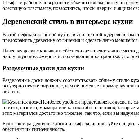
Шкафы и рабочие поверхности обычно отделываются по вкусу, н
блестящую пластмассу, позаботьтесь, чтобы дверцы и ящики св
Деревенский стиль в интерьере кухни
В этой нефиксированной кухне, выполненной в деревенском ст
предохранить древесину от гниения и сделать легко моющейся.
Навесная доска с крючками обеспечивает превосходное место 
наилучшую возможность использования пространства: стул в уг
Разделочные доски для кухни
Разделочные доски должны соответствовать общему стилю кухо
регулярно печете пирожные, вам не помешает мраморная плита
чистить.
Наиболее удобной представляется доска из с
плиток, гранита, мрамора или каких-либо пластиков, которые
этих материалов достаточно тяжелые, так что, если вы надумает
Если ваши разделочные доски из кафеля, используйте специа
обеспечит их гигиеничность.