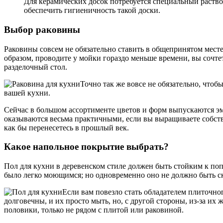
Для керамических досок потребуется специальный раств
обеспечить гигиеничность такой доски.
Выбор раковины
Раковины
совсем не обязательно ставить в общепринятом месте 
образом, проводите у мойки гораздо меньше времени, вы сочтет
разделочный стол.
Точно так же вовсе не обязательно, чтоб
вашей кухни.
Сейчас в большом ассортименте цветов и форм выпускаются э
оказываются весьма практичными, если вы выращиваете собств
как бы перенесетесь в прошлый век.
Какое напольное покрытие выбрать?
Пол для кухни в деревенском стиле должен быть стойким к по
было легко моющимся; но одновременно оно не должно быть скол
Если вам повезло стать обладателем плиточног
долговечны, и их просто мыть, но, с другой стороны, из-за их 
половики, только не рядом с плитой или раковиной.