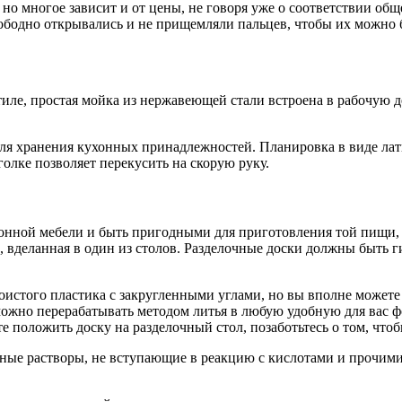
о многое зависит и от цены, не говоря уже о соответствии общ
ободно открывались и не прищемляли пальцев, чтобы их можно б
иле, простая мойка из нержавеющей стали встроена в рабочую д
для хранения кухонных принадлежностей. Планировка в виде ла
олке позволяет перекусить на скорую руку.
нной мебели и быть пригодными для приготовления той пищи, ко
, вделанная в один из столов. Разделочные доски должны быть 
лоистого пластика с закругленными углами, но вы вполне может
 можно перерабатывать методом литья в любую удобную для вас 
е положить доску на разделочный стол, позаботьтесь о том, чтоб
льные растворы, не вступающие в реакцию с кислотами и прочи