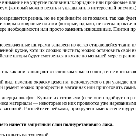
те внимание на упругие поливинилхлоридные или пробковые пл
леум (который можно резать и укладывать в интересный рисунок)
возвращается резина, но не прибивайте ее гвоздями, так как бу
ковры и ковровые плитки (которые, однако, не всегда практичн
мере необходимости или просто заменять изношенные. Плитки п
ерехваченные шнурами занавеси из легко стирающейся ткани или
менной кухне, хотя их сложно чистить; можно остановить свой 
йские шторы будут смотреться в кухне по меньшей мере странно, 
 так как они защищают от слишком яркого солнца и не впитываю
ид, изменив окраску цемента, используемого при укладке плит
ой цемент можно приобрести в магазинах или приготовить сами
 дверцы шкафов. Купите их готовыми (если они подойдут по раз
еся материалы — некоторые из них продаются уже нарезанными п
 вагонкой. Расшейте ее рейками, прикрученными к стене шуруп
чего нанести защитный слой полиуретанового лака.
сь скрыть растушевкой.