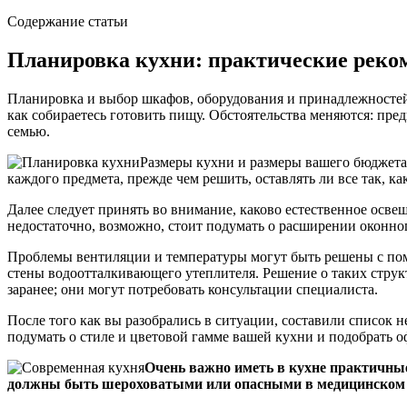
Содержание статьи
Планировка кухни: практические реко
Планировка и
выбор шкафов
, оборудования и принадлежностей
как собираетесь готовить пищу. Обстоятельства меняются: пре
семью.
Размеры кухни и размеры вашего бюджета 
каждого предмета, прежде чем решить, оставлять ли все так, ка
Далее следует принять во внимание, каково естественное освещ
недостаточно, возможно, стоит подумать о расширении оконног
Проблемы вентиляции и температуры могут быть решены с п
стены водоотталкивающего утеплителя. Решение о таких струк
заранее; они могут потребовать консультации специалиста.
После того как вы разобрались в ситуации, составили список 
подумать о стиле и цветовой гамме вашей кухни и подобрать о
Очень важно иметь в кухне практичные 
должны быть шероховатыми или опасными в медицинском с