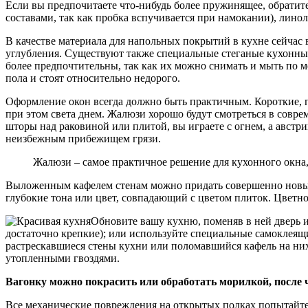
Если вы предпочитаете что-нибудь более пружинящее, обрати
составами, так как пробка вспучивается при намокании), лино
В качестве материала для
напольных покрытий
в кухне сейчас 
углубления. Существуют также специальные стеганые кухонные 
более предпочтительны, так как их можно снимать и мыть по 
пола и стоят относительно недорого.
Оформление окон всегда должно быть практичным. Короткие, п
при этом света днем. Жалюзи хорошо будут смотреться в совре
шторы над раковиной или плитой, вы играете с огнем, а австри
неизбежным прибежищем грязи.
Жалюзи – самое практичное решение для кухонного окна,
Выложенным кафелем стенам можно придать совершенно новый в
глубокие тона или цвет, совпадающий с цветом плиток. Цветн
Обновите вашу кухню, поменяв в ней дверь и
достаточно крепкие); или используйте специальные самоклеящи
растрескавшиеся стены кухни или поломавшийся кафель на них
утопленными гвоздями.
Вагонку можно покрасить или обработать морилкой, после 
Все механические повреждения на открытых полках попытайте