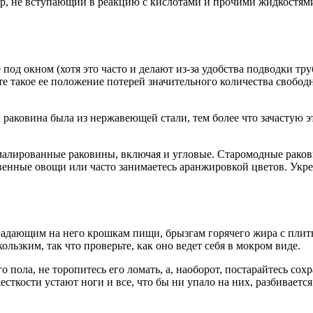
ор, не вступающий в реакцию с кислотами и прочими жидкостя
под окном (хотя это часто и делают из-за удобства подводки тру
е такое ее положение потерей значительного количества свободн
ы раковина была из нержавеющей стали, тем более что зачастую 
малированные раковины, включая и угловые. Старомодные рако
енные овощи или часто занимаетесь аранжировкой цветов. Укре
падающим на него крошкам пищи, брызгам горячего жира с плиты
ьзким, так что проверьте, как оно ведет себя в мокром виде.
о пола, не торопитесь его ломать, а, наоборот, постарайтесь с
жесткости устают ноги и все, что бы ни упало на них, разбивает