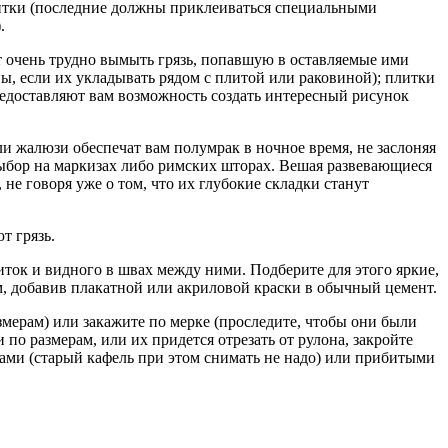
итки (последние должны приклеиваться специальными
.
дет очень трудно вымыть грязь, попавшую в оставляемые ими
ы, если их укладывать рядом с плитой или раковиной); плитки
редоставляют вам возможность создать интересный рисунок
 жалюзи обеспечат вам полумрак в ночное время, не заслоняя
выбор на маркизах либо римских шторах. Вешая развевающиеся
не говоря уже о том, что их глубокие складки станут
т грязь.
ок и видного в швах между ними. Подберите для этого яркие,
м, добавив плакатной или акриловой краски в обычный цемент.
мерам) или закажите по мерке (проследите, чтобы они были
о размерам, или их придется отрезать от рулона, закройте
ами (старый кафель при этом снимать не надо) или прибитыми