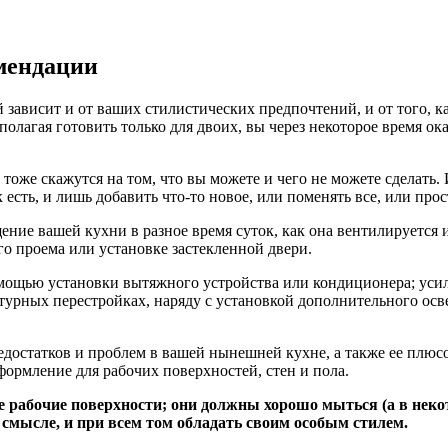
мендации
 зависит и от ваших стилистических предпочтений, и от того, к
дполагая готовить только для двоих, вы через некоторое время 
тоже скажутся на том, что вы можете и чего не можете сделать.
к есть, и лишь добавить что-то новое, или поменять все, или про
ение вашей кухни в разное время суток, как она вентилируется 
о проема или установке застекленной двери.
омощью установки
вытяжного устройства
или кондиционера; усил
турных перестройках, наряду с установкой дополнительного ос
недостатков и проблем в вашей нынешней кухне, а также ее плюсо
формление для рабочих поверхностей, стен и пола.
рабочие поверхности; они должны хорошо мыться (а в некото
мысле, и при всем том обладать своим особым стилем.