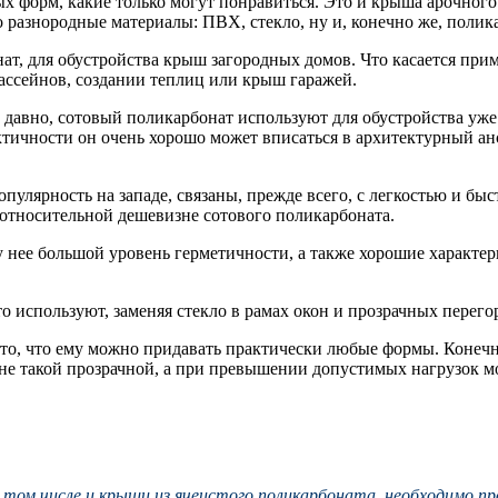
х форм, какие только могут понравиться. Это и крыша арочного 
 разнородные материалы: ПВХ, стекло, ну и, конечно же, полик
т, для обустройства крыш загородных домов. Что касается прим
бассейнов, создании теплиц или крыш гаражей.
давно, сотовый поликарбонат используют для обустройства уже б
актичности он очень хорошо может вписаться в архитектурный а
улярность на западе, связаны, прежде всего, с легкостью и быст
 относительной дешевизне сотового поликарбоната.
у нее большой уровень герметичности, а также хорошие характе
о используют, заменяя стекло в рамах окон и прозрачных перего
то, что ему можно придавать практически любые формы. Конечно,
 не такой прозрачной, а при превышении допустимых нагрузок м
том числе и крыши из ячеистого поликарбоната, необходимо про