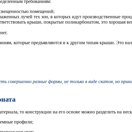
ределенным требованиям:
освещенностью помещений;
раженных лучей тех зон, в которых идут производственные проц
тветствовать крыши, покрытые поликарбонатом, это хорошая в
нег.
ниям, которые предъявляются и к другим типам крыши. Это на
 совершенно разные формы, не только в виде скатов, но приним
оната
териала, то конструкции на его основе можно разделить на неск
стемные профили;
пропускают свет;