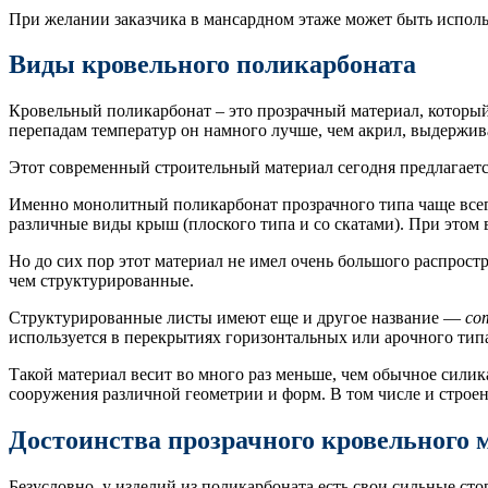
При желании заказчика в мансардном этаже может быть исполь
Виды кровельного поликарбоната
Кровельный поликарбонат – это прозрачный материал, который
перепадам температур он намного лучше, чем акрил, выдерживае
Этот современный строительный материал сегодня предлагаетс
Именно монолитный поликарбонат прозрачного типа чаще всего
различные виды крыш (плоского типа и со скатами). При этом 
Но до сих пор этот материал не имел очень большого распрост
чем структурированные.
Структурированные листы имеют еще и другое название —
со
используется в перекрытиях горизонтальных или арочного тип
Такой материал весит во много раз меньше, чем обычное силика
сооружения различной геометрии и форм. В том числе и строе
Достоинства прозрачного кровельного 
Безусловно, у изделий из поликарбоната есть свои сильные ст