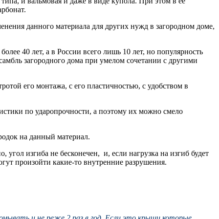
типа, и вальмовая и даже в виде купола. При этом в ее
арбонат.
енения данного материала для других нужд в загородном доме,
олее 40 лет, а в России всего лишь 10 лет, но популярность
нсамбль загородного дома при умелом сочетании с другими
ротой его монтажа, с его пластичностью, с удобством в
ристики по ударопрочности, а поэтому их можно смело
родок на данный материал.
 угол изгиба не бесконечен, и, если нагрузка на изгиб будет
огут произойти какие-то внутренние разрушения.
мывать и не реже 2 раз в год. Если это крыши которые