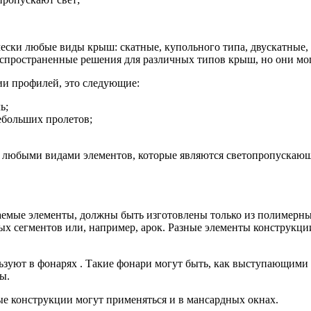
ски любые виды крыш: скатные, купольного типа, двускатные, 
спространенные решения для различных типов крыш, но они мог
ии профилей, это следующие:
ь;
больших пролетов;
с любыми видами элементов, которые являются светопропускаю
каемые элементы, должны быть изготовлены только из полимерн
х сегментов или, например, арок. Разные элементы конструкци
уют в фонарях . Такие фонари могут быть, как выступающими из
ы.
е конструкции могут применяться и в мансардных окнах.