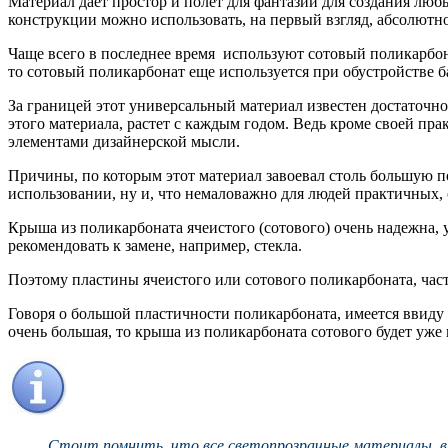
Материал дает простор и полет для фантазии для создания любы
конструкции можно использовать, на первый взгляд, абсолютно
Чаще всего в последнее время используют сотовый поликарбона
то сотовый поликарбонат еще используется при обустройстве 
За границей этот универсальный материал известен достаточно 
этого материала, растет с каждым годом. Ведь кроме своей пр
элементами дизайнерской мысли.
Причины, по которым этот материал завоевал столь большую поп
использовании, ну и, что немаловажно для людей практичных,
Крыша из поликарбоната ячеистого (сотового) очень надежна, 
рекомендовать к замене, например, стекла.
Поэтому пластины ячеистого или сотового поликарбоната, част
Говоря о большой пластичности поликарбоната, имеется ввиду 
очень большая, то крыша из поликарбоната сотового будет уже
Стоит помнить, что все светопрозрачные материалы, в 