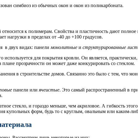
зован симбиоз из обычных окон и окон из поликарбоната.
 относится к полимерам. Свойства и пластичность дают полное 
т нагрузки в пределах от -40 до +100 градусов.
я в двух видах: панели
монолитные
и
структурированные лис
 используется для покрытия кровли. Он является, практически,
в плане прозрачности он может даже конкурировать со стеклом.
ранения в строительстве домов. Связанно это было с тем, что м
товые
панели или
ячеистые
. Это самый распространенный в при
а.
тное стекло, и гораздо меньше, чем акриловое. А гибкость этого
ния купольных форм, будь то с круглым, овальным или каким-ли
материала
ороны. Рассмотрим лишь некоторые из них: