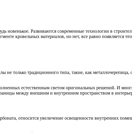
ь новенькое. Развиваются современные технологии в строительст
гменте кровельных материалов, но нет, все равно появляется что
алы не только традиционного типа, такие, как металлочерепица,
аполненных естественным светом оригинальных решений. И мно
 границы между внешним и внутренним пространством в интерьер
рбоната, относится увеличение освещенности внутренних помещ