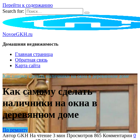
Перейти к содержанию
Search for:
NovoeGKH.ru
Домашняя недвижимость
Главная страница
Обратная связь
Карта сайта
Как самому сделать наличники на окна в деревянном доме
Как самому сделать
наличники на окна в
деревянном доме
По ремонту
Автор
GKH
На чтение
3 мин
Просмотров
865
Комментарии
0