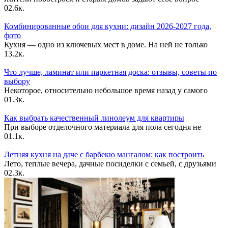
0
2.6к.
Комбинированные обои для кухни: дизайн 2026-2027 года,
фото
Кухня — одно из ключевых мест в доме. На ней не только
1
3.2к.
Что лучше, ламинат или паркетная доска: отзывы, советы по
выбору
Некоторое, относительно небольшое время назад у самого
0
1.3к.
Как выбрать качественный линолеум для квартиры
При выборе отделочного материала для пола сегодня не
0
1.1к.
Летняя кухня на даче с барбекю мангалом: как построить
Лето, теплые вечера, дачные посиделки с семьей, с друзьями
0
2.3к.