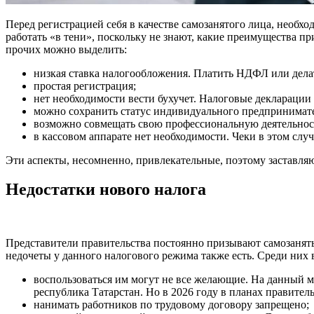
Перед регистрацией себя в качестве самозанятого лица, нео
работать «в тени», поскольку не знают, какие преимущества п
прочих можно выделить:
низкая ставка налогообложения. Платить НДФЛ или дела
простая регистрация;
нет необходимости вести бухучет. Налоговые декларации 
можно сохранить статус индивидуального предпринимате
возможно совмещать свою профессиональную деятельнос
в кассовом аппарате нет необходимости. Чеки в этом сл
Эти аспекты, несомненно, привлекательные, поэтому заставля
Недостатки нового налога
Представители правительства постоянно призывают самозаняты
недочеты у данного налогового режима также есть. Среди них
воспользоваться им могут не все желающие. На данный м
республика Татарстан. Но в 2026 году в планах правител
нанимать работников по трудовому договору запрещено;