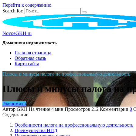
Перейти к содержанию
Search for:
NovoeGKH.ru
Домашняя недвижимость
Главная страница
Обратная связь
Карта сайта
Плюсы и минусы налога на профессиональную деятельность
Плюсы и минусы налога на п
Экономика
Автор
GKH
На чтение
4 мин
Просмотров
212
Комментарии
0
О
Содержание
Особенности налога на профессиональную деятельность
Преимущества НПД
Недостатки нового налога