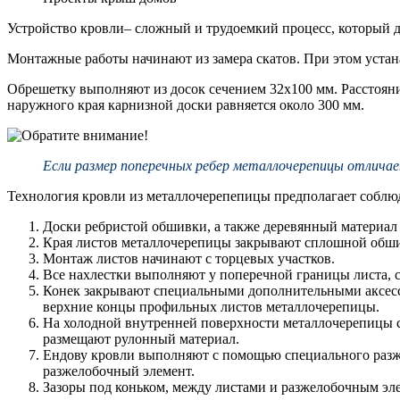
Устройство кровли– сложный и трудоемкий процесс, который 
Монтажные работы начинают из замера скатов. При этом уста
Обрешетку выполняют из досок сечением 32х100 мм. Расстоян
наружного края карнизной доски равняется около 300 мм.
Если размер поперечных ребер металлочерепицы отлича
Технология кровли из металлочерепепицы предполагает соблю
Доски ребристой обшивки, а также деревянный материал 
Края листов металлочерепицы закрывают сплошной обши
Монтаж листов начинают с торцевых участков.
Все нахлестки выполняют у поперечной границы листа, 
Конек закрывают специальными дополнительными аксесс
верхние концы профильных листов металлочерепицы.
На холодной внутренней поверхности металлочерепицы со
размещают рулонный материал.
Ендову кровли выполняют с помощью специального разж
разжелобочный элемент.
Зазоры под коньком, между листами и разжелобочным эл