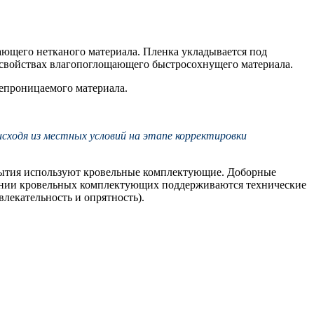
щающего нетканого материала. Пленка укладывается под
а свойствах влагопоглощающего быстросохнущего материала.
епроницаемого материала.
сходя из местных условий на этапе корректировки
окрытия используют кровельные комплектующие. Доборные
овании кровельных комплектующих поддерживаются технические
влекательность и опрятность).