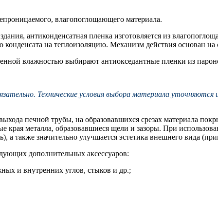
непроницаемого, влагопоглощающего материала.
 здания, антиконденсатная пленка изготовляется из влагопогло
ию конденсата на теплоизоляцию. Механизм действия основан н
шенной влажностью выбирают антиокседантные пленки из парон
зательно. Технические условия выбора материала уточняются и
же выхода печной трубы, на образовавшихся срезах материала п
ные края металла, образовавшиеся щели и зазоры. При использ
), а также значительно улучшается эстетика внешнего вида (при
едующих дополнительных аксессуаров:
ных и внутренних углов, стыков и др.;