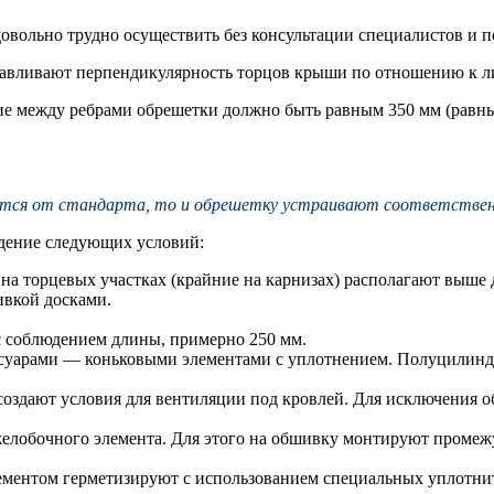
довольно трудно осуществить без консультации специалистов и 
навливают перпендикулярность торцов крыши по отношению к ли
ие между ребрами обрешетки должно быть равным 350 мм (равны
ется от стандарта, то и обрешетку устраивают соответствен
дение следующих условий:
на торцевых участках (крайние на карнизах) располагают выше 
вкой досками.
с соблюдением длины, примерно 250 мм.
уарами — коньковыми элементами с уплотнением. Полуцилиндри
здают условия для вентиляции под кровлей. Для исключения об
елобочного элемента. Для этого на обшивку монтируют промеж
ементом герметизируют с использованием специальных уплотнит