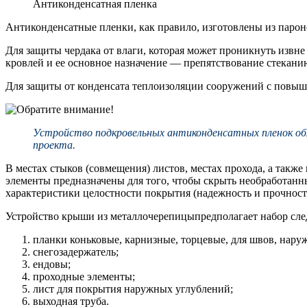
Антиконденсатная пленка
Антиконденсатные пленки, как правило, изготовлены из паро
Для защиты чердака от влаги, которая может проникнуть извне
кровлей и ее основное назначение — препятствование стекан
Для защиты от конденсата теплоизоляции сооружений с повы
Устройство подкровельных антиконденсатных пленок обя
проекта.
В местах стыков (совмещения) листов, местах прохода, а так
элементы предназначены для того, чтобы скрыть необработан
характеристики целостности покрытия (надежность и прочность
Устройство крыши из металлочерепицыпредполагает набор сл
планки коньковые, карнизные, торцевые, для швов, наруж
снегозадержатель;
ендовы;
проходные элементы;
лист для покрытия наружных углублений;
выходная труба.