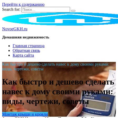
Перейти к содержанию
Search for:
NovoeGKH.ru
Домашняя недвижимость
Главная страница
Обратная связь
Карта сайта
Как быстро и дешево сделать навес к дому своими руками:
виды, чертежи, советы
Как быстро и дешево сделать
навес к дому своими руками:
виды, чертежи, советы
Монтаж крыши и кровли