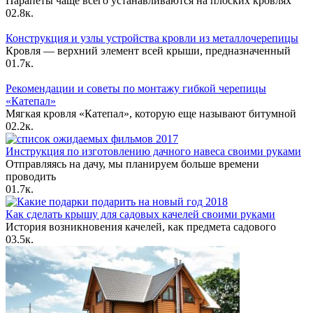
Парапеты чаще всего устанавливаются на плоских кровлях
0
2.8к.
Конструкция и узлы устройства кровли из металлочерепицы
Кровля — верхний элемент всей крыши, предназначенный
0
1.7к.
Рекомендации и советы по монтажу гибкой черепицы
«Катепал»
Мягкая кровля «Катепал», которую еще называют битумной
0
2.2к.
Инструкция по изготовлению дачного навеса своими руками
Отправляясь на дачу, мы планируем больше времени
проводить
0
1.7к.
Как сделать крышу для садовых качелей своими руками
История возникновения качелей, как предмета садового
0
3.5к.