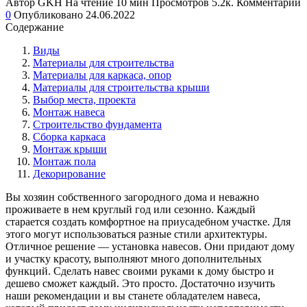
Автор
GKH
На чтение
10 мин
Просмотров
5.2к.
Комментарии
0
Опубликовано
24.06.2022
Содержание
Виды
Материалы для строительства
Материалы для каркаса, опор
Материалы для строительства крыши
Выбор места, проекта
Монтаж навеса
Строительство фундамента
Сборка каркаса
Монтаж крыши
Монтаж пола
Декорирование
Вы хозяин собственного загородного дома и неважно
проживаете в нем круглый год или сезонно. Каждый
старается создать комфортное на приусадебном участке. Для
этого могут использоваться разные стили архитектуры.
Отличное решение — установка навесов. Они придают дому
и участку красоту, выполняют много дополнительных
функций.
Сделать навес своими руками к дому быстро и
дешево сможет каждый. Это просто. Достаточно изучить
наши рекомендации и вы станете обладателем навеса,