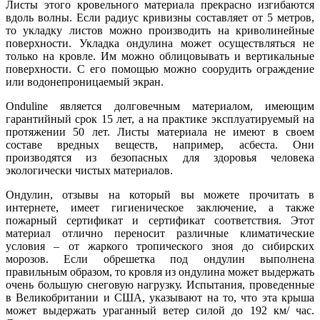
Листы этого кровельного материала прекрасно изгибаются
вдоль волны. Если радиус кривизны составляет от 5 метров,
то укладку листов можно производить на криволинейные
поверхности. Укладка ондулина может осуществляться не
только на кровле. Им можно облицовывать и вертикальные
поверхности. С его помощью можно соорудить ограждение
или водонепроницаемый экран.
Onduline является долговечным материалом, имеющим
гарантийный срок 15 лет, а на практике эксплуатируемый на
протяжении 50 лет. Листы материала не имеют в своем
составе вредных веществ, например, асбеста. Они
производятся из безопасных для здоровья человека
экологически чистых материалов.
Ондулин, отзывы на который вы можете прочитать в
интернете, имеет гигиеническое заключение, а также
пожарный сертификат и сертификат соответствия. Этот
материал отлично переносит различные климатические
условия – от жаркого тропического зноя до сибирских
морозов. Если обрешетка под ондулин выполнена
правильным образом, то кровля из ондулина может выдержать
очень большую снеговую нагрузку. Испытания, проведенные
в Великобритании и США, указывают на то, что эта крыша
может выдержать ураганный ветер силой до 192 км/ час.