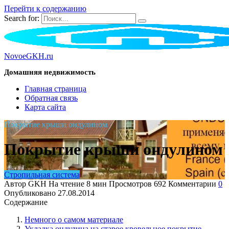
Перейти к содержанию
Search for:
NovoeGKH.ru
Домашняя недвижимость
Главная страница
Обратная связь
Карта сайта
Покрытие крыши ондулином
Покрытие крыши ондулином
Стропильная система
Автор
GKH
На чтение
8 мин
Просмотров
692
Комментарии
0
Опубликовано
27.08.2014
Содержание
Немного о самом материале
Укладка ондулина на старое кровельное покрытие