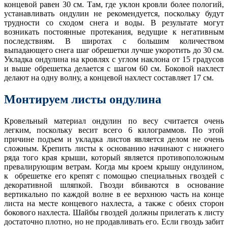
концевой равен 30 см. Там, где уклон кровли более пологий,
устанавливать ондулин не рекомендуется, поскольку будут
трудности со сходом снега и воды. В результате могут
возникать постоянные протекания, ведущие к негативным
последствиям. В широтах с большим количеством
выпадающего снега шаг обрешетки лучше укоротить до 30 см.
Укладка ондулина на кровлях с углом наклона от 15 градусов
и выше обрешетка делается с шагом 60 см. Боковой нахлест
делают на одну волну, а концевой нахлест составляет 17 см.
Монтируем листы ондулина
Кровельный материал ондулин по весу считается очень
легким, поскольку весит всего 6 килограммов. По этой
причине подъем и укладка листов является делом не очень
сложным. Крепить листы к основанию начинают с нижнего
ряда того края крыши, который является противоположным
превалирующим ветрам. Когда мы кроем крышу ондулином,
к обрешетке его крепят с помощью специальных гвоздей с
декоративной шляпкой. Гвозди вбиваются в основание
вертикально по каждой волне в ее верхнюю часть на конце
листа на месте концевого нахлеста, а также с обеих сторон
бокового нахлеста. Шайбы гвоздей должны прилегать к листу
достаточно плотно, но не продавливать его. Если гвоздь забит