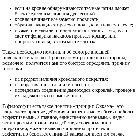
если на кровле обнаруживаются темные пятна (может
быть следствием гниения древесины);
кровля начинает еле заметно провисать;
образовывающиеся протечки воды, как в вашем случае;
и самый очевидный повод забить тревогу – это, если
свет от фонарика насквозь пронзает крышу, или,
попросту говоря, в этом месте «дыра».
Также необходимо помнить и об осмотре внешней
поверхности кровли. Проводя осмотр с внешней стороны,
возможно, получится намного быстрее определить причину
протечки.
на предмет наличия кровельного покрытия;
на образование гнили или плесени;
исследовать соединения дымоходов с кровлей, проверив
их надежность и герметичность.
В философии есть такое понятие «принцип Оккама», это
когда часто простые действия и решения могут быть наиболее
эффективными, а главное, единственно верными. Следуя
этим простым правилам и действуя своевременно и
оперативно, можно выявлять причины протечек и
эффективно бороться с ними.В вашем конкретном случае,