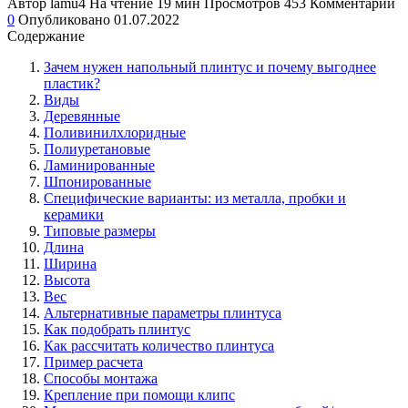
Автор
lamu4
На чтение
19 мин
Просмотров
453
Комментарии
0
Опубликовано
01.07.2022
Содержание
Зачем нужен напольный плинтус и почему выгоднее
пластик?
Виды
Деревянные
Поливинилхлоридные
Полиуретановые
Ламинированные
Шпонированные
Специфические варианты: из металла, пробки и
керамики
Типовые размеры
Длина
Ширина
Высота
Вес
Альтернативные параметры плинтуса
Как подобрать плинтус
Как рассчитать количество плинтуса
Пример расчета
Способы монтажа
Крепление при помощи клипс