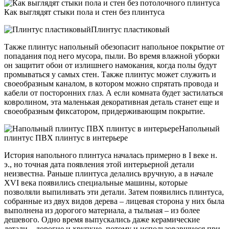
Как выглядят стыки пола и стен без плинтуса
Плинтус пластиковый
Также плинтус напольный обезопасит напольное покрытие от
попадания под него мусора, пыли. Во время влажной уборки
он защитит обои от излишнего намокания, когда полы будут
промываться у самых стен. Также плинтус может служить и
своеобразным каналом, в котором можно спрятать провода и
кабели от посторонних глаз. А если комната будет застилаться
ковролином, эта маленькая декоративная деталь станет еще и
своеобразным фиксатором, придерживающим покрытие.
Напольный
плинтус ПВХ плинтус в интерьере
История напольного плинтуса началась примерно в I веке н.
э., но точная дата появления этой интерьерной детали
неизвестна. Раньше плинтуса делались вручную, а в начале
XVI века появились специальные машины, которые
позволяли выпиливать эти детали. Затем появились плинтуса,
собранные из двух видов дерева – лицевая сторона у них была
выполнена из дорогого материала, а тыльная – из более
дешевого. Одно время выпускались даже керамические
детали – дорогие и хрупкие, потому и использовавшиеся при