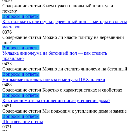
0
450
Содержание статьи Зачем нужен напольный плинтус и
почему
Вопросы и ответы
Как положить плитку на деревянный пол — методы и советы
мастеров
0
376
Содержание статьи Можно ли класть плитку на деревянный
пол?
Вопросы и ответы
Укладка линолеума на бетонный пол — как стелить
правильно
0
433
Содержание статьи Можно ли стелить линолеум на бетонный
Вопросы и ответы
Натяжные потолки: плюсы и минусы ПВХ-пленки
0
488
Содержание статьи Коротко о характеристиках и свойствах
Вопросы и ответы
Как сэкономить на отоплении после утепления дома?
0
451
Содержание статьи Мы подходим к утеплению дома и замене
Вопросы и ответы
Шпатлевание стены
0
321