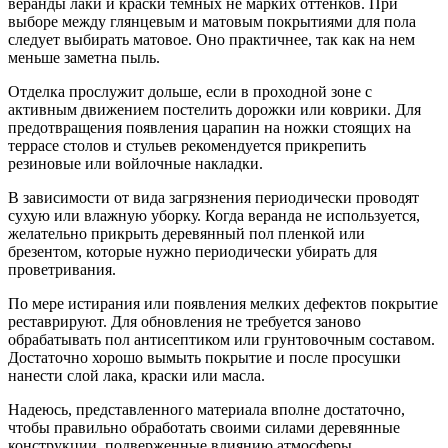
веранды лаки и краски темных не марких оттенков. При
выборе между глянцевым и матовым покрытиями для пола
следует выбирать матовое. Оно практичнее, так как на нем
меньше заметна пыль.
Отделка прослужит дольше, если в проходной зоне с
активным движением постелить дорожки или коврики. Для
предотвращения появления царапин на ножки стоящих на
террасе столов и стульев рекомендуется прикрепить
резиновые или войлочные накладки.
В зависимости от вида загрязнения периодически проводят
сухую или влажную уборку. Когда веранда не используется,
желательно прикрыть деревянный пол пленкой или
брезентом, которые нужно периодически убирать для
проветривания.
По мере истирания или появления мелких дефектов покрытие
реставрируют. Для обновления не требуется заново
обрабатывать пол антисептиком или грунтовочным составом.
Достаточно хорошо вымыть покрытие и после просушки
нанести слой лака, краски или масла.
Надеюсь, представленного материала вполне достаточно,
чтобы правильно обработать своими силами деревянные
конструкции, подверженные влиянию атмосферы.