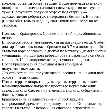
волокна, оставляя более твердые. После получаса активной
шлифовки пола щетка начинает снимать дерево все хуже и
хуже. В результате получим эффект под старину —
художественно-ребристую поверхность без заноз. Во время
работы обязательно надо надевать очки: иглы летят во все
стороны.
Пол после брашировки. Срезаем стальной ворс, обновляем
щетку.
В процессе работы металлическая щетка снашивается. Чтобы
она заработала как новая, сбриваем на 5-7 мм подогнувшийся
стальной ворс болгаркой с диском по металлу. Диаметр щетки
уменьшился, но шлифовать/брашировать деревяшку она будет
как новая. На брашировку веранды ушло три щетки.
После браширования покрываем пол алкидным
полуглянцевым лаком.
Лак отечественный полуглянцевый бесцветный на алкидной
основе — а-ля яхтлак.
Пол на террасе покрыт полуглянцевым террасным лаком.
Комбинированное покрытие простояло нормально один
сезон. Лак стал блестеть чуть меньше, пол стал субъективно
более матовым.
Браширование не единственный способ придать
колерованной древесине индивидуальность. Остальные идеи
собраны в статье 12 необычных способов декоративной