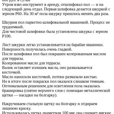
Утром взял инструмент в аренду, отшлифовал пол — и на
следующий день отдал. Первая шлифовка делается шкуркой с
зерном Р60. На 30 м² пола шкурку пришлось менять два раза.
Шкурим пол паркетно-шлифовальной машинкой. Процесс не
трудоемкий.
Для чистовой шлифовки была установлена шкурка с зерном
Р100.
Лист шкурки легко устанавливается на барабан машинки.
Поверхность получилась очень гладкой.
После шлифовки пол был покрашен колерованным маслом
для террасы.
Колерованное масло для террасы.
Валик оставляет излишек масла, оно размазывается
кисточкой.
Масло наносили кисточкой, потеки размазали кистью.
Но в итоге после покраски пол оказался слишком темным.
Оптимальным решением для осветления пола оказалась
брашировка (снятие верхнего слоя с помощью металлической
щетки — насадки на болгарку).
Накручиваем стальную щетку на болгарку и отдираем
лишнюю краску.
Использовалась щетка диаметром 100 мм: она снимает мягкие