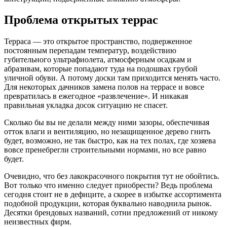
Проблема открытых террас
Терраса — это открытое пространство, подверженное
постоянным перепадам температур, воздействию
губительного ультрафиолета, атмосферным осадкам и
абразивам, которые попадают туда на подошвах грубой
уличной обуви. А потому доски там приходится менять часто.
Для некоторых дачников замена полов на террасе и вовсе
превратилась в ежегодное «развлечение». И никакая
правильная укладка досок ситуацию не спасет.
Сколько бы вы не делали между ними зазоры, обеспечивая
отток влаги и вентиляцию, но незащищенное дерево гнить
будет, возможно, не так быстро, как на тех полах, где хозяева
вовсе пренебрегли строительными нормами, но все равно
будет.
Очевидно, что без лакокрасочного покрытия тут не обойтись.
Вот только что именно следует приобрести? Ведь проблема
сегодня стоит не в дефиците, а скорее в избытке ассортимента
подобной продукции, которая буквально наводнила рынок.
Десятки брендовых названий, сотни предложений от никому
неизвестных фирм.