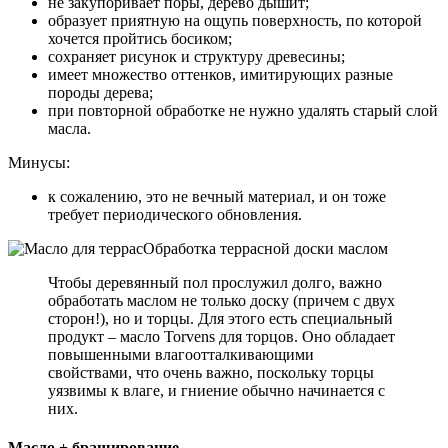
не закупоривает поры, дерево дышит;
образует приятную на ощупь поверхность, по которой
хочется пройтись босиком;
сохраняет рисунок и структуру древесины;
имеет множество оттенков, имитирующих разные
породы дерева;
при повторной обработке не нужно удалять старый слой
масла.
Минусы:
к сожалению, это не вечный материал, и он тоже
требует периодического обновления.
Обработка террасной доски маслом
Чтобы деревянный пол прослужил долго, важно
обработать маслом не только доску (причем с двух
сторон!), но и торцы. Для этого есть специальный
продукт – масло Torvens для торцов. Оно обладает
повышенными влагоотталкивающими
свойствами, что очень важно, поскольку торцы
уязвимы к влаге, и гниение обычно начинается с
них.
Масло + браширование