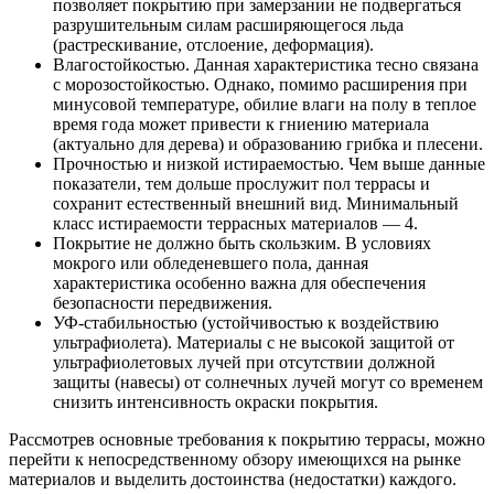
позволяет покрытию при замерзании не подвергаться
разрушительным силам расширяющегося льда
(растрескивание, отслоение, деформация).
Влагостойкостью. Данная характеристика тесно связана
с морозостойкостью. Однако, помимо расширения при
минусовой температуре, обилие влаги на полу в теплое
время года может привести к гниению материала
(актуально для дерева) и образованию грибка и плесени.
Прочностью и низкой истираемостью. Чем выше данные
показатели, тем дольше прослужит пол террасы и
сохранит естественный внешний вид. Минимальный
класс истираемости террасных материалов — 4.
Покрытие не должно быть скользким. В условиях
мокрого или обледеневшего пола, данная
характеристика особенно важна для обеспечения
безопасности передвижения.
УФ-стабильностью (устойчивостью к воздействию
ультрафиолета). Материалы с не высокой защитой от
ультрафиолетовых лучей при отсутствии должной
защиты (навесы) от солнечных лучей могут со временем
снизить интенсивность окраски покрытия.
Рассмотрев основные требования к покрытию террасы, можно
перейти к непосредственному обзору имеющихся на рынке
материалов и выделить достоинства (недостатки) каждого.