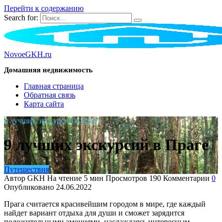
Перейти к содержанию
Search for:
NovoeGKH.ru
Домашняя недвижимость
Главная страница
Обратная связь
Карта сайта
9 лучших экскурсий в Праге
9 лучших экскурсий в Праге
Путешествия
Автор
GKH
На чтение
5 мин
Просмотров
190
Комментарии
0
Опубликовано
24.06.2022
Прага считается красивейшим городом в мире, где каждый
найдет вариант отдыха для души и сможет зарядится
положительными эмоциями, наслаждаясь интересным