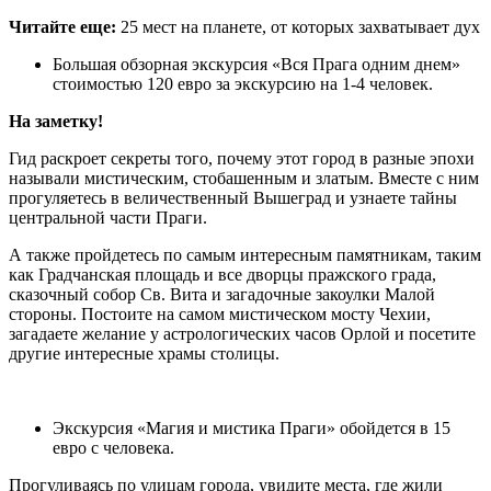
Читайте еще:
25 мест на планете, от которых захватывает дух
Большая обзорная экскурсия «Вся Прага одним днем»
стоимостью 120 евро за экскурсию на 1-4 человек.
На заметку!
Гид раскроет секреты того, почему этот город в разные эпохи
называли мистическим, стобашенным и златым. Вместе с ним
прогуляетесь в величественный Вышеград и узнаете тайны
центральной части Праги.
А также пройдетесь по самым интересным памятникам, таким
как Градчанская площадь и все дворцы пражского града,
сказочный собор Св. Вита и загадочные закоулки Малой
стороны. Постоите на самом мистическом мосту Чехии,
загадаете желание у астрологических часов Орлой и посетите
другие интересные храмы столицы.
Экскурсия «Магия и мистика Праги» обойдется в 15
евро с человека.
Прогуливаясь по улицам города, увидите места, где жили