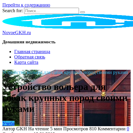
Перейти к содержанию
Search for:
NovoeGKH.ru
Домашняя недвижимость
Главная страница
Обратная связь
Карта сайта
Устройство вольера для собак крупных пород своими руками
Устройство вольера для
собак крупных пород своими
руками
Учеба
Автор
GKH
На чтение
5 мин
Просмотров
810
Комментарии
0