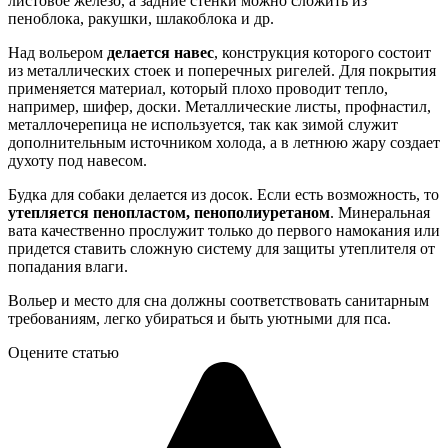
листовое железо, а задние стенки можно сложить из
пеноблока, ракушки, шлакоблока и др.
Над вольером
делается навес
, конструкция которого состоит
из металлических стоек и поперечных ригелей. Для покрытия
применяется материал, который плохо проводит тепло,
например, шифер, доски. Металлические листы, профнастил,
металлочерепица не используется, так как зимой служит
дополнительным источником холода, а в летнюю жару создает
духоту под навесом.
Будка для собаки делается из досок. Если есть возможность, то
утепляется пенопластом, пенополиуретаном
. Минеральная
вата качественно прослужит только до первого намокания или
придется ставить сложную систему для защиты утеплителя от
попадания влаги.
Вольер и место для сна должны соответствовать санитарным
требованиям, легко убираться и быть уютными для пса.
Оцените статью