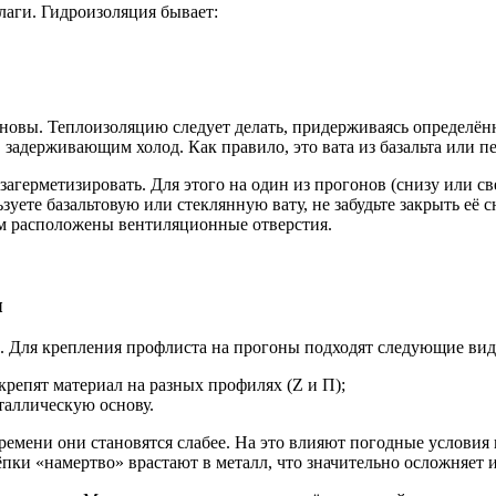
аги. Гидроизоляция бывает:
овы. Теплоизоляцию следует делать, придерживаясь определённо
задерживающим холод. Как правило, это вата из базальта или п
агерметизировать. Для этого на один из прогонов (снизу или св
ете базальтовую или стеклянную вату, не забудьте закрыть её 
м расположены вентиляционные отверстия.
л
. Для крепления профлиста на прогоны подходят следующие ви
репят материал на разных профилях (Z и П);
таллическую основу.
ремени они становятся слабее. На это влияют погодные условия
ёпки «намертво» врастают в металл, что значительно осложняет