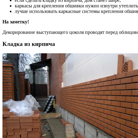
если сделать кладку из кирпича, дом станет шире;
каркасы для крепления обшивки нужно изнутри утеплить. 
лучше использовать каркасные системы крепления обшив
На заметку!
Декорирование выступающего цоколя проводят перед облицовоч
Кладка из кирпича