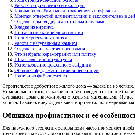
Работы по утеплению и изоляции
Какими способами можно закреплять профнастил
Монтаж отверстий для вентиляции и заключительные де
Отделка цоколя другими стройматериалами
Кладка из кирпича
Применение клинкерной плитки
Полимерпесчаная плитка
Работа с натуральным камнем
Отделка из искусственного камня
Что выбрать: керамогранит или плитку
Шпатлёвка или штукатурка
Использование цокольного сайдинга
Обшивка фундамента гибкой черепицей
Панели из фиброцемента
Строительство добротного жилого дома — задача не из лёгких.
Независимо от того, на какой основе возведено строение (на 
фундамент дома снаружи можно разными материалами. Не все 
защита. Также основу отделывают кирпичом, полимерными мат
Обшивка профнастилом и её особеннос
Для наружного утепления основы дома часто применяют профна
точки зрения красоты, такая обшивка выглядит простой и неза