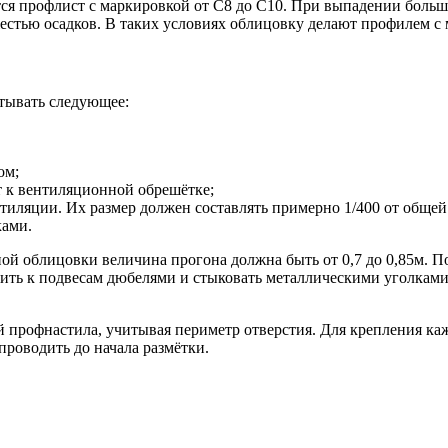
ся профлист с маркировкой от С8 до С10. При выпадении большо
естью осадков. В таких условиях облицовку делают профилем с 
тывать следующее:
ом;
т к вентиляционной обрешётке;
ентиляции. Их размер должен составлять примерно 1/400 от общей
ками.
й облицовки величина прогона должна быть от 0,7 до 0,85м. Под
ить к подвесам дюбелями и стыковать металлическими уголкам
 профнастила, учитывая периметр отверстия. Для крепления кажд
проводить до начала размётки.