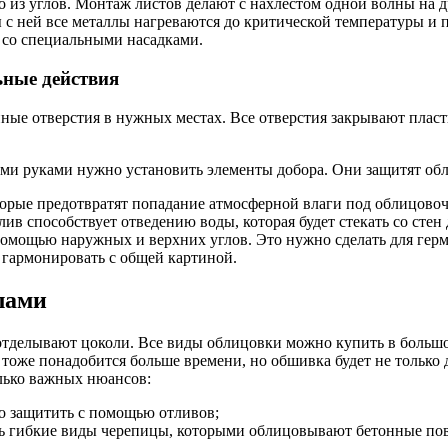
 из углов. Монтаж листов делают с нахлёстом одной волны на 
ты с ней все металлы нагреваются до критической температуры и
ь со специальными насадками.
ьные действия
нные отверстия в нужных местах. Все отверстия закрывают пла
ми руками нужно установить элементы добора. Они защитят обл
орые предотвратят попадание атмосферной влаги под облицовоч
ив способствует отведению воды, которая будет стекать со стен
мощью наружных и верхних углов. Это нужно сделать для гермет
 гармонировать с общей картиной.
лами
 отделывают цоколи. Все виды облицовки можно купить в больш
оже понадобится больше времени, но обшивка будет не только д
лько важных нюансов:
о защитить с помощью отливов;
ть гибкие виды черепицы, которыми облицовывают бетонные по