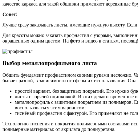
качестве каркаса для такой обшивки применяют деревянные бр
Совет!
Лучше сразу заказывать листы, имеющие нужную высоту. Если 
Для красоты можно заказать профнастил с узорами, выполненны
окрашенных одним цветом. На фото и видео к статьям, посвя
Выбор металлопрофильного листа
Обшить фундамент профнастилом своими руками несложно. Чащ
бывает разной, в зависимости от сферы их использования. Она 
простой вариант, без защитных покрытий. Его нужно буд
листы с горячей оцинковкой. Из них делают временные о
металлопрофиль с защитным покрытием из полимеров. Ег
воспользоваться этим вариантом;
тиснёный профнастил с фактурой. Его применяют не толь
Технологию тиснения и покрытия полимерными составами испо
полимерные материалы: от акрилата до полиуретана.