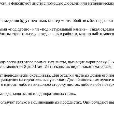
усья, а фиксируют листы с помощью дюбелей или металлических
измерения будут точными, мастер может обойтись без подгонки
ми «под дерево» или «под натуральный камень». Такая отделка с
щённым строительству и отделочным работам, можно найти мног
е всего для этого применяют листы, имеющие маркировку С, чт
составляет от 8 до 21 мм. Из нескольких видов такого материал
ет периодически окрашивать. Для отделки частных домов его по
граждения на строительных участках. Для облицовки их лучше н
о наносят либо на внешнюю сторону листов, либо на обе поверх
ко для защиты, но и в декоративных целях.
льзуют только на оцинкованных профлистах. Они обладают выс