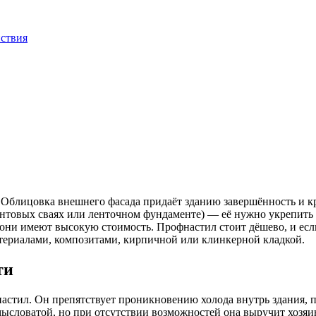
йствия
 Облицовка внешнего фасада придаёт зданию завершённость и кр
винтовых сваях или ленточном фундаменте) — её нужно укрепить 
они имеют высокую стоимость. Профнастил стоит дёшево, и есл
ериалами, композитами, кирпичной или клинкерной кладкой.
ти
стил. Он препятствует проникновению холода внутрь здания, п
мысловатой, но при отсутствии возможностей она выручит хозяи