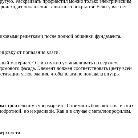
другую. Раскраивать профнастил можно только электрическим
 происходит оплавление защитного покрытия. Если у вас нет
стиковыми решётками после полной обшивки фундамента.
ицовку от попадания влаги.
ный материал. Отлив нужно устанавливать на верхнем
 домового фасада. Элемент должен соответствовать цвету всей
изации углов здания, чтобы влага не попадала внутрь.
ом строительном супермаркете. Стоимость большинства из них
обротной, но и красивой. Как и в случае с металлопрофилем,
верхности;