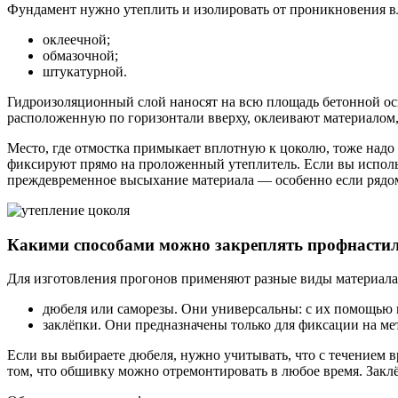
Фундамент нужно утеплить и изолировать от проникновения вл
оклеечной;
обмазочной;
штукатурной.
Гидроизоляционный слой наносят на всю площадь бетонной осн
расположенную по горизонтали вверху, оклеивают материалом, 
Место, где отмостка примыкает вплотную к цоколю, тоже надо з
фиксируют прямо на проложенный утеплитель. Если вы использу
преждевременное высыхание материала — особенно если рядо
Какими способами можно закреплять профнасти
Для изготовления прогонов применяют разные виды материала
дюбеля или саморезы. Они универсальны: с их помощью к
заклёпки. Они предназначены только для фиксации на ме
Если вы выбираете дюбеля, нужно учитывать, что с течением в
том, что обшивку можно отремонтировать в любое время. Закл