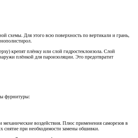
й схемы. Для этого всю поверхность по вертикали и грань,
енополистирол.
ерху) крепят плёнку или слой гидростеклоизола. Слой
снаружи плёнкой для пароизоляции. Это предотвратит
ды фурнитуры:
 и механические воздействия. Плюс применения саморезов в
 их снятие при необходимости замены обшивки.