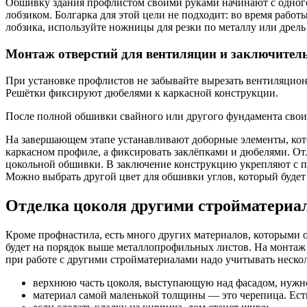
Обшивку здания профлистом своими руками начинают с одного
лобзиком. Болгарка для этой цели не подходит: во время рабо
лобзика, используйте ножницы для резки по металлу или дрел
Монтаж отверстий для вентиляции и заключител
При установке профлистов не забывайте вырезать вентиляцио
Решётки фиксируют дюбелями к каркасной конструкции.
После полной обшивки свайного или другого фундамента свои
На завершающем этапе устанавливают доборные элементы, кот
каркасном профиле, а фиксировать заклёпками и дюбелями. Отл
цокольной обшивки. В заключение конструкцию укрепляют с по
Можно выбрать другой цвет для обшивки углов, который будет
Отделка цоколя другими стройматериа
Кроме профнастила, есть много других материалов, которыми
будет на порядок выше металлопрофильных листов. На монтаж т
при работе с другими стройматериалами надо учитывать неско
верхнюю часть цоколя, выступающую над фасадом, нужн
материал самой маленькой толщины — это черепица. Ес