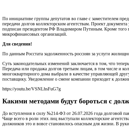
По инициативе группы депутатов во главе с заместителем пред
передачи долгов коллекторским агентствам. Проект документа
подписан президентом РФ Владимиром Путиным. Кроме того по
микрофинансовых организаций.
Для сведения!
По данным Росстата задолженность россиян за услуги жилищно
Суть законодательных изменений заключается в том, что тепе
Передача или продажа долгов третьим лицам, в том числе и ко
многоквартирного дома выбрали в качестве управляющей другую
поставщику. Уведомление о смене компании приходит к должни
https://youtu.be/VSNLhsFuG7g
Какими методами будут бороться с дол
До вступления в силу №214-ФЗ от 26.07.2026 года долговой п
Чаще всего в роли этих лиц выступали коллекторские агентств
должников это и вовсе становилось опасным для жизни. В рук