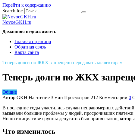
Перейти к содержанию
Search for:
NovoeGKH.ru
Домашняя недвижимость
Главная страница
Обратная связь
Карта сайта
Теперь долги по ЖКХ запрещено передавать коллекторам
Теперь долги по ЖКХ запрещ
Общие
Автор
GKH
На чтение
3 мин
Просмотров
212
Комментарии
0
О
В последние годы участились случаи неправомерных действий 
вызывали большие проблемы у людей, просрочивших платежи п
Но по инициативе группы депутатов был принят закон, который
Что изменилось