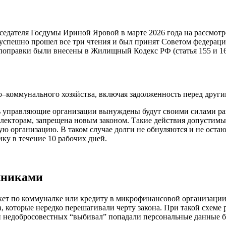
седателя Госдумы Ириной Яровой в марте 2026 года на рассмотре
 успешно прошел все три чтения и был принят Советом федерац
правки были внесены в Жилищный Кодекс РФ (статья 155 и 162
–коммунального хозяйства, включая задолженность перед другим
рь управляющие организации вынуждены будут своими силами ра
ллекторам, запрещена новым законом. Такие действия допустимы
 организацию. В таком случае долги не обнуляются и не остают
ку в течение 10 рабочих дней.
жниками
акет по коммуналке или кредиту в микрофинансовой организаци
а, которые нередко перешагивали черту закона. При такой схем
и недобросовестных “выбивал” попадали персональные данные б