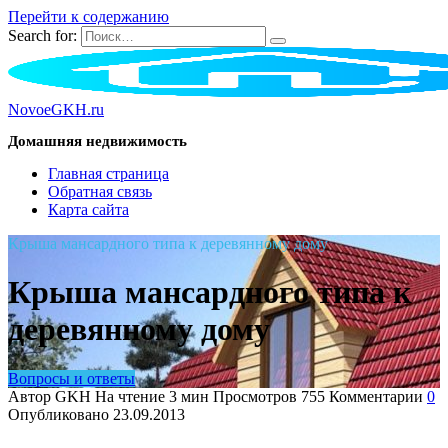
Перейти к содержанию
Search for:
NovoeGKH.ru
Домашняя недвижимость
Главная страница
Обратная связь
Карта сайта
Крыша мансардного типа к деревянному дому
Крыша мансардного типа к
деревянному дому
Вопросы и ответы
Автор
GKH
На чтение
3 мин
Просмотров
755
Комментарии
0
Опубликовано
23.09.2013