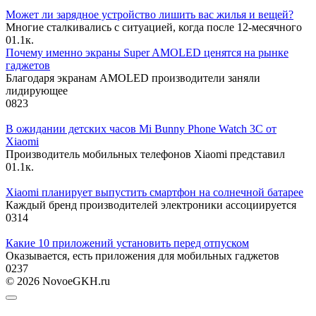
Может ли зарядное устройство лишить вас жилья и вещей?
Многие сталкивались с ситуацией, когда после 12-месячного
0
1.1к.
Почему именно экраны Super AMOLED ценятся на рынке
гаджетов
Благодаря экранам AMOLED производители заняли
лидирующее
0
823
В ожидании детских часов Mi Bunny Phone Watch 3C от
Xiaomi
Производитель мобильных телефонов Xiaomi представил
0
1.1к.
Xiaomi планирует выпустить смартфон на солнечной батарее
Каждый бренд производителей электроники ассоциируется
0
314
Какие 10 приложений установить перед отпуском
Оказывается, есть приложения для мобильных гаджетов
0
237
© 2026 NovoeGKH.ru