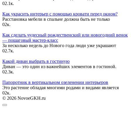
0
2.1к.
Как украсить интерьер с помощью кровати перед окном?
Расстановка мебели в спальне должна быть не только
0
2к.
Как сделать чудесный рождественский или новогодний венок
— пошаговый мастер-класс
За несколько недель до Нового года люди уже украшают
0
2.7к.
Какой диван выбрать в гостиную
Диван — это один из важнейших элементов в гостиной.
0
2.3к.
Папоротник в вертикальном озеленении интерьеров
Это растение обладая многими родами и видами является
0
2к.
© 2026 NovoeGKH.ru