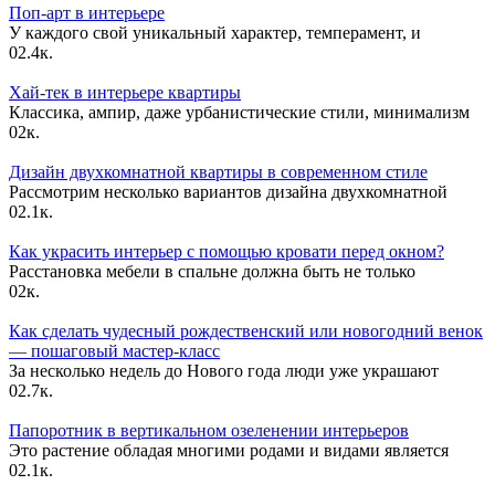
Поп-арт в интерьере
У каждого свой уникальный характер, темперамент, и
0
2.4к.
Хай-тек в интерьере квартиры
Классика, ампир, даже урбанистические стили, минимализм
0
2к.
Дизайн двухкомнатной квартиры в современном стиле
Рассмотрим несколько вариантов дизайна двухкомнатной
0
2.1к.
Как украсить интерьер с помощью кровати перед окном?
Расстановка мебели в спальне должна быть не только
0
2к.
Как сделать чудесный рождественский или новогодний венок
— пошаговый мастер-класс
За несколько недель до Нового года люди уже украшают
0
2.7к.
Папоротник в вертикальном озеленении интерьеров
Это растение обладая многими родами и видами является
0
2.1к.