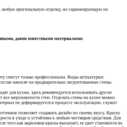
ть любую оригинальную отделку, но гармонирующую по
онными, давно известными материалами:
оту смогут только профессионалы. Виды штукатурки:
состав наносят на предварительно загрунтованные стены.
дят для кухни, здесь рекомендуется использовать другие
т все шероховатости стен. Отделать стены на кухне можно
териал не деформируется в процессе эксплуатации, служит
тенков позволяет создавать дизайн по своему вкусу. Краску
роста в уходе и устойчива к любым чистящим средствам. Для
 того как акриловая краска высыхает, ее цвет становится на