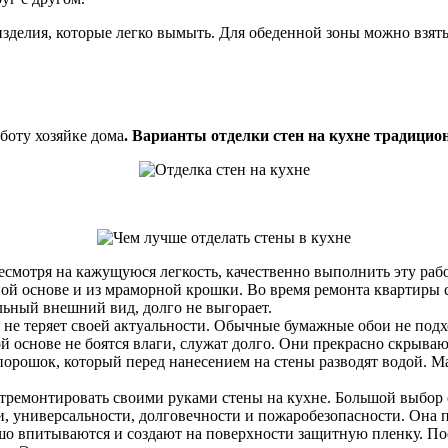
изделия, которые легко вымыть. Для обеденной зоны можно взя
боту хозяйке дома
. Варианты отделки стен на кухне традици
смотря на кажущуюся легкость, качественно выполнить эту раб
дной основе и из мраморной крошки. Во время ремонта квартиры 
льный внешний вид, долго не выгорает.
не теряет своей актуальности. Обычные бумажные обои не подхо
 основе не боятся влаги, служат долго. Они прекрасно скрываю
орошок, который перед нанесением на стены разводят водой. Ма
тремонтировать своими руками стены на кухне. Большой выбор от
, универсальности, долговечности и пожаробезопасности. Она п
о впитываются и создают на поверхности защитную пленку. После