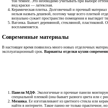
тон темнее. Это необходимо учитывать при выборе оттенк
вид краски — латексная.
Керамическая плитка. Долговечный и прочный материал и
нельзя назвать дешевой, поэтому чаще всего плиткой отд
визуально сужает пространство помещения и выглядит т
Вагонка. Бывает деревянной, стеклянной, пластиковой. О
воспламеняется.
Современные материалы
В настоящее время появилось много новых отделочных матери
эксплуатационный срок.
Варианты отделки кухни современ
Панели МДФ
. Экологичные и прочные панели монтирую
специальной пленкой (она бывает разного цвета или с р
Мозаика
. Ее изготавливают из цветного стекла или кер
найти в интернете. Такое панно не только практичное, н