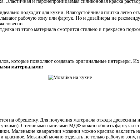
а. Эластичная и паронепроницаемая силиконовая краска раствор
деально подходит для кухни. Влагоустойчивая плитка легко от
елывают рабочую зону или фартук. Но и дизайнеры не рекоменду
яжеловесно.
тделка из этого материала смотрится стильно и прекрасно подхо
алов, которые позволяют создавать оригинальные интерьеры. И
ными материалами:
тся на обрешетку. Для получения материала отходы древесины и
исунками). Стеновыми панелями МДФ можно обшить фартук и сте
амики. Маленькие квадратики мозаики можно красиво наклеить н
о и красивое. Мозаикой можно отделать не только рабочую зону, 