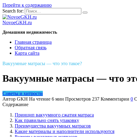
Перейти к содержанию
Search for:
NovoeGKH.ru
Домашняя недвижимость
Главная страница
Обратная связь
Карта сайта
Вакуумные матрасы — что это такое?
Вакуумные матрасы — что эт
Советы и хитрости
Автор
GKH
На чтение
6 мин
Просмотров
237
Комментарии
0
О
Содержание
Принцип вакуумного сжатия матраса
Как правильно снять упаковку
Преимущества вакуумных матрасов
Какие материалы и наполнители используются
Размеры вакуумных матрасов