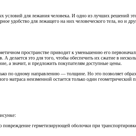
х условий для лежания человека. И одно из лучших решений эт
ное удобство для лежащего на них человеческого тела, но и друг
метичном пространстве приводит к уменьшению его первоначаль
. А делается это для того, чтобы обеспечить их сжатие в нескол
ние, а значит, и предложить покупателям доступные цены.
ько по одному направлению — толщине. Но это позволяет образ
много матраса неизменной остается только один геометрический
исунке:
го повреждение герметизирующей оболочки при транспортировке