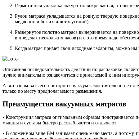
Герметичная упаковка аккуратно вскрывается, чтобы избе
Рулон матраса укладывается на ровную твердую поверхно
медленно и без излишних усилий);
Развернутое полотно матраса выдерживается на поверхнос
в пределах нескольких часов) и в это время надо обеспе
Когда матрас примет свои исходные габариты, можно им 
Описанная последовательность действий по распаковке являетс
нужно внимательно ознакомиться с прилагаемой к ним инструк
А вот запаковать его повторно в вакуум самостоятельно не п
только по месту предполагаемого размещения.
Преимущества вакуумных матрасов
• Конструкция матраса оптимальным образом подстраивается по
мышцы и суставы быстро расслабляются и отдыхают;
• В сложенном виде ВМ занимает очень мало места, а потому, п
квартирах и домах не будет хлопотно и неудобно;