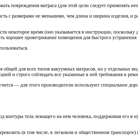
жать повреждения матраса (для этой цели следует применять не
сть с размерами не меньшими, чем длина и ширина изделия, и ра
ти некоторое время (оно указывается в инструкции, поскольку 
чить хорошее проветривание помещения для быстрого устранения
пользоваться.
я общей для всех типов вакуумных матрасов, но у отдельных мо
цией и строго соблюдать все указанные в ней требования и рек
олучится — для этого производители используют специальное до
д контуры тела лежащего на нем человека, поддерживая его в н
еревозить (в том числе, в легковом и общественном транспорте) 