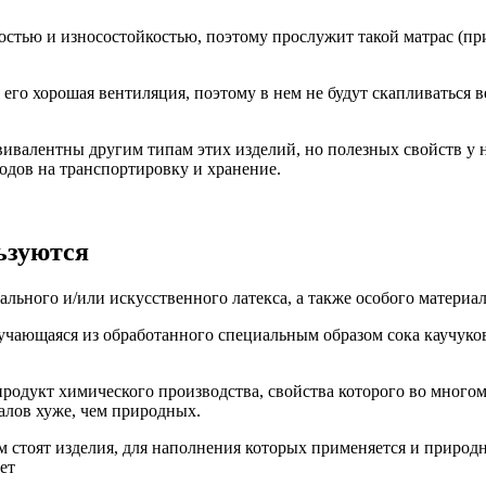
остью и износостойкостью, поэтому прослужит такой матрас (п
 его хорошая вентиляция, поэтому в нем не будут скапливаться 
ивалентны другим типам этих изделий, но полезных свойств у н
ходов на транспортировку и хранение.
ьзуются
льного и/или искусственного латекса, а также особого материа
учающаяся из обработанного специальным образом сока каучуко
продукт химического производства, свойства которого во много
алов хуже, чем природных.
стоят изделия, для наполнения которых применяется и природны
ет