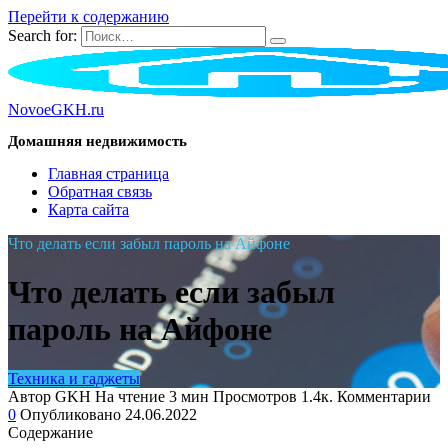
Перейти к содержанию
Search for:
NovoeGKH.ru
Домашняя недвижимость
Главная страница
Обратная связь
Карта сайта
Что делать если забыл пароль на Айфоне
Что делать если забыл
пароль на Айфоне
Техника и гаджеты
Автор
GKH
На чтение
3 мин
Просмотров
1.4к.
Комментарии
0
Опубликовано
24.06.2022
Содержание