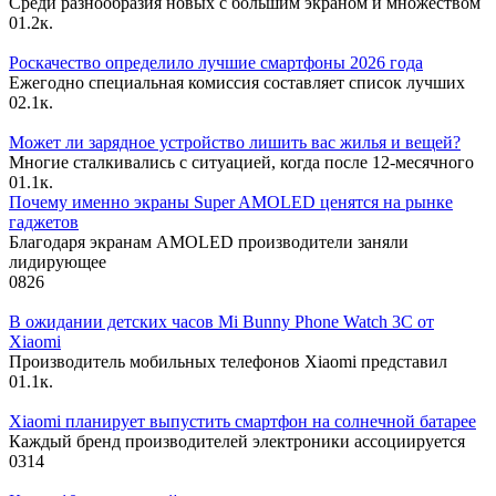
Среди разнообразия новых с большим экраном и множеством
0
1.2к.
Роскачество определило лучшие смартфоны 2026 года
Ежегодно специальная комиссия составляет список лучших
0
2.1к.
Может ли зарядное устройство лишить вас жилья и вещей?
Многие сталкивались с ситуацией, когда после 12-месячного
0
1.1к.
Почему именно экраны Super AMOLED ценятся на рынке
гаджетов
Благодаря экранам AMOLED производители заняли
лидирующее
0
826
В ожидании детских часов Mi Bunny Phone Watch 3C от
Xiaomi
Производитель мобильных телефонов Xiaomi представил
0
1.1к.
Xiaomi планирует выпустить смартфон на солнечной батарее
Каждый бренд производителей электроники ассоциируется
0
314