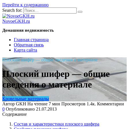
Перейти к содержанию
Search for:
NovoeGKH.ru
Домашняя недвижимость
Главная страница
Обратная связь
Карта сайта
Плоский шифер — общие сведения о материале
Плоский шифер — общие
сведения о материале
Кровельные материалы
Автор
GKH
На чтение
7 мин
Просмотров
1.4к.
Комментарии
0
Опубликовано
21.07.2013
Содержание
Состав и характеристики плоского шифера