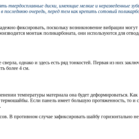
ть твердосплавные диски, имеющие мелкие и неразведенные зубь
в последнюю очередь, перед тем как крепить сотовый поликарб
ежно фиксировать, поскольку возникновение вибрации могут не
роизводится монтаж поликарбоната, они используются для отвода 
сверла, однако и здесь есть ряд тонкостей. Первая из них закл
ть более 4 см.
зменении температуры материала она будет деформироваться. Как
ермошайбы. Если панель имеет большую протяженность, то и са
.
усов. В противном случае зафиксировать шайбу горизонтально не