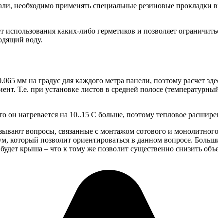
стали, необходимо применять специальные резиновые прокладки в
т использования каких-либо герметиков и позволяет ограничить
одящий воду.
065 мм на градус для каждого метра панели, поэтому расчет зд
ент. Т.е.
при установке листов в средней полосе (температурный
 он нагревается на 10..15 С больше, поэтому тепловое расширен
зывают вопросы, связанные с монтажом сотового и монолитного
м, который позволит ориентироваться в данном вопросе. Больш
будет крыша – что к тому же позволит существенно снизить объе