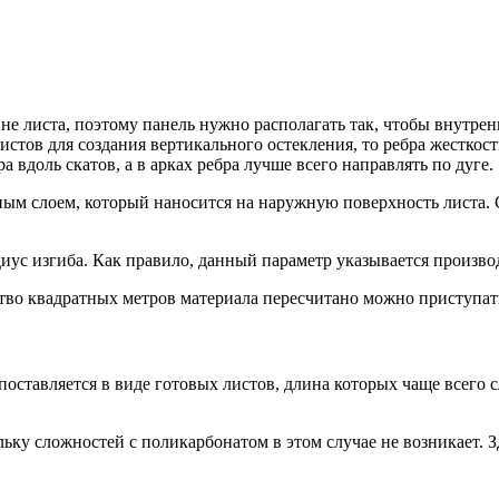
не листа, поэтому панель нужно располагать так, чтобы внутре
листов для создания вертикального остекления, то ребра жестко
 вдоль скатов, а в арках ребра лучше всего направлять по дуге.
ым слоем, который наносится на наружную поверхность листа. С
ус изгиба. Как правило, данный параметр указывается произво
тво квадратных метров материала пересчитано можно приступать
оставляется в виде готовых листов, длина которых чаще всего с
ьку сложностей с поликарбонатом в этом случае не возникает. 