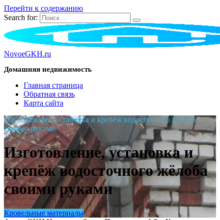
Перейти к содержанию
Search for:
NovoeGKH.ru
Домашняя недвижимость
Главная страница
Обратная связь
Карта сайта
Изготовление, установка и крепёж водосточного жёлоба
своими руками
Изготовление, установка и
крепёж водосточного жёлоба
своими руками
Кровельные материалы