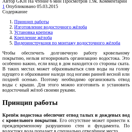
Автор
GKH
На чтение
6 мин
Просмотров
1.9к.
Комментарии
1
Опубликовано
05.03.2015
Содержание
Принцип работы
Изготовление водосточного жёлоба
Установка крепежа
Крепление жёлоба
Видеоинструкция по монтажу водосточного жёлоба
Чтобы обеспечить долговечную работу кровельному
покрытию, нельзя игнорировать организацию водостока. Это
особенно важно, если вход в дом находится со стороны ската.
В таких местах может образовываться слив воды на голову
идущего и образование наледи под ногами ранней весной или
поздней осенью. Поэтому необходимо организовать отвод
воды с крыши. Для этого можно изготовить и установить
водосточный жёлоб своими руками.
Принцип работы
Крепёж водостока обеспечит отвод талых и дождевых вод
с кровельного покрытия
. Его отсутствие может привести к
преждевременному разрушению стен и фундамента. По
водостоку вода попадает в специально отведённое место.