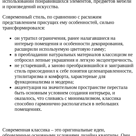
использовании понравившихся элементов, предметов мебели
и произведений искусства.
Современный стиль, по сравнению с расхожим
представлением присущих ему особенностей, сильно
трансформировался:
он утратил ограничения, ранее налагавшиеся на
интерьер помещения и особенности декорирования,
расширили используемую цветовую гамму;
в преобладании натуральных материалов классицизм не
отбросил лепные украшения и легкую эксцентричность,
не устаревший, а заново преобразившийся и заигравший
стиль присоединил к себе понятия целенаправленности,
утилитаризма и комфорта, характерные для
функционализма и модерна;
акцентуация на значительном пространстве перестала
быть основным условием создания интерьера, и
оказалось, что сливаясь с минимализмом, классика
способно гармонично располагаться в небольших
помещениях.
Современная классика – это оригинальные идеи,
обрамленные основными условиями дизайна квартиры. Они