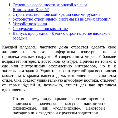
Основные особенности японской крыши
Япония или Китай?
Строительство японской крыши своими руками
Устройство стропильной системы из висячих стропил
Устройство кровли
Сооружения в японском стиле
Выпуск программы «Дача» о строительстве японской
беседки
Каждый владелец частного дома старается сделать своё
жилище не только комфортным изнутри, но и
привлекательным снаружи. В современном мире всё больше
возрастает интерес к восточной культуре. Причём не только к
еде или внутреннему оформлению интерьеров, но и к
экстерьерам зданий. Удивительно интересной для восприятия
может стать крыша вашего дома, выполненная в японском
стиле. Она создаст удивительную атмосферу востока, отвлечёт
от серых будней и, возможно, станет для вас приливом
вдохновения.
По внешнему виду крыши в стиле древнего
японского зодчества могут напоминать
фахверковые, или «голландские». Некоторые
находят в них сходство и с русским зодчеством.