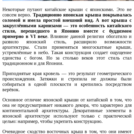
Некоторые путают китайские крыши с японскими. Это не
совсем верно.
Традиционно японская крыша покрывалась
соломой и имела простой внешний вид. А вот крыша с
закруглёнными карнизами — это особенность китайского
стиля, перешедшего в Японию вместе с буддизмом
примерно в VI веке
. Влияние данной религии обогатило и
развило японский стиль, расширило возможности
архитектуры. Стали применяться многоскатные крыши,
устремлённые в небо. Такая конструкция создает ощущение
единства с богом. Но за столько веков этот стиль стал
традиционном и для Японии.
Приподнятые края кровель — это результат геометрического
происхождения. Затяжки и стропила не должны были
собираться в одной плоскости и крепились посредством
верёвок.
Основное отличие японской крыши от китайской в том, что
она не предусматривает никакого декора, что характерно для
континентальной архитектуры. Декоративные элементы в
японской архитектуре используют только с практической
целью: например, чтобы укрепить конструкцию.
Очевидное сходство восточных крыш в том, что они имеют