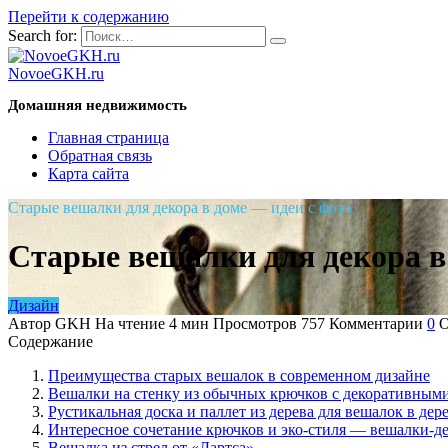
Перейти к содержанию
Search for:
NovoeGKH.ru
Домашняя недвижимость
Главная страница
Обратная связь
Карта сайта
Старые вешалки для декора в доме — идеи с фото
Старые вешалки для декора в
Дизайн
Автор
GKH
На чтение
4 мин
Просмотров
757
Комментарии
0
О
Содержание
Преимущества старых вешалок в современном дизайне
Вешалки на стенку из обычных крючков с декоративным
Рустикальная доска и паллет из дерева для вешалок в дер
Интересное сочетание крючков и эко-стиля — вешалки-де
Вешалка из стрел от «Дартса»