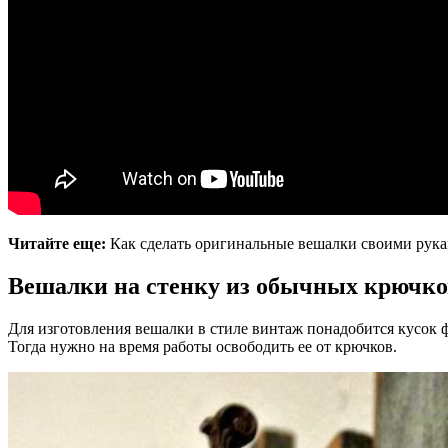
Читайте еще:
Как сделать оригинальные вешалки своими рук
Вешалки на стенку из обычных крючко
Для изготовления вешалки в стиле винтаж понадобится кусок 
Тогда нужно на время работы освободить ее от крючков.