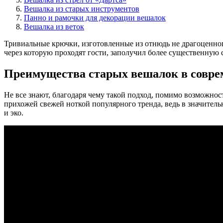
Вешалка из старых инструментов
Панно и рамочки для декорации вешалок
Вешалка из веток
Тривиальные крючки, изготовленные из отнюдь не драгоценног
через которую проходят гости, заполучил более существенную 
Преимущества старых вешалок в совре
Не все знают, благодаря чему такой подход, помимо возможнос
прихожей свежей ноткой популярного тренда, ведь в значитель
и эко.