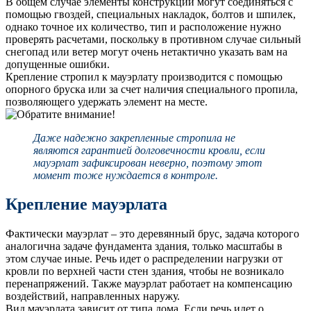
В общем случае элементы конструкции могут соединяться с
помощью гвоздей, специальных накладок, болтов и шпилек,
однако точное их количество, тип и расположение нужно
проверять расчетами, поскольку в противном случае сильный
снегопад или ветер могут очень нетактично указать вам на
допущенные ошибки.
Крепление стропил к мауэрлату производится с помощью
опорного бруска или за счет наличия специального пропила,
позволяющего удержать элемент на месте.
Даже надежно закрепленные стропила не
являются гарантией долговечности кровли, если
мауэрлат зафиксирован неверно, поэтому этот
момент тоже нуждается в контроле.
Крепление мауэрлата
Фактически мауэрлат – это деревянный брус, задача которого
аналогична задаче фундамента здания, только масштабы в
этом случае иные. Речь идет о распределении нагрузки от
кровли по верхней части стен здания, чтобы не возникало
перенапряжений. Также мауэрлат работает на компенсацию
воздействий, направленных наружу.
Вид мауэрлата зависит от типа дома. Если речь идет о