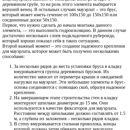
деревянном срубе, то на роль этого элемента выбирается
верхний венец. В остальных случаях мауэрлат – это брус,
который может иметь сечение от 100х150 до 150х150 или
соединенные доски 50х150.
Первое, что нужно сделать до начала монтажа данного
элемента, — это выполнить гидроизоляцию. В данном случае
достаточно нескольких слоев подкладочного рубероида,
который хорошо показал себя в таких ситуациях.
Второй важный момент – это создание надежного крепления
для мауэрлата, которое может быть получено несколькими
способами:
За несколько рядов до места установки бруса в кладку
вмуровывается группа деревянных брусков. Их
количество зависит от периметра крыши и ожидаемой
нагрузки на мауэрлат. Эти небольшие элементы и брус-
основа соединяются с помощью скоб, образуя надежное
крепление.
На завершающем этапе строительства стен в кладку
монтируют шпильки диаметром до 15 мм. Они
используются в качестве фиксаторов для мауэрлата.
Расстояние между шпильками должно составлять от 1.5
м, а глубина их заложения – несколько рядов кладки.
В стену вмуровывается стальная проволока, концы
которой должны затем обвязать вокруг мауэрлата.