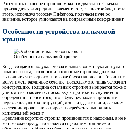
Рассчитать накосное стропило можно в два этапа. Сначала
производится замер длины элемента от угла постройки, после
этого, используя теорему Пифагора, получаем нужное
значение, которое умножается на поправочный коэффициент.
Особенности устройства вальмовой
крыши
Особенности вальмовой кровли
Когда создается полувальмовая крыша своими руками нужно
помнить о том, что конек и наслонные стропила должны
выполняться из одного и того же бруса или доски. Т.е. они не
могут иметь различное сечение, поскольку это лишь усложнит
конструкцию. Толщина остальных стропил выбирается тоже с
учетом этого момента, поскольку в противном случае есть
определенный риск того, что в будущем может произойти
перекос несущих конструкций, а значит, даже при идеальном
состоянии кровельного пирога потребуется выполнять
капитальный ремонт.
Крепление коротких стропил производится к накосным, а не к
коньковому брусу, что является еще одним отличием от
обычных крыш. Нужно соблюдать и углы наклона всех