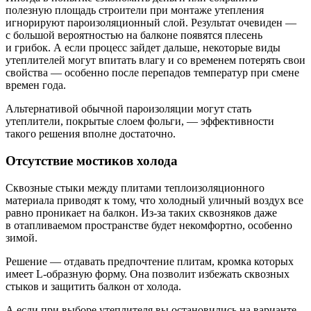
полезную площадь строители при монтаже утепления
игнорируют пароизоляционный слой. Результат очевиден —
с большой вероятностью на балконе появятся плесень
и грибок. А если процесс зайдет дальше, некоторые виды
утеплителей могут впитать влагу и со временем потерять свои
свойства — особенно после перепадов температур при смене
времен года.
Альтернативой обычной пароизоляции могут стать
утеплители, покрытые слоем фольги, — эффективности
такого решения вполне достаточно.
Отсутствие мостиков холода
Сквозные стыки между плитами теплоизоляционного
материала приводят к тому, что холодный уличный воздух все
равно проникает на балкон. Из-за таких сквозняков даже
в отапливаемом пространстве будет некомфортно, особенно
зимой.
Решение — отдавать предпочтение плитам, кромка которых
имеет L-образную форму. Она позволит избежать сквозных
стыков и защитить балкон от холода.
А если при выборе утеплителя вы остановились на варианте