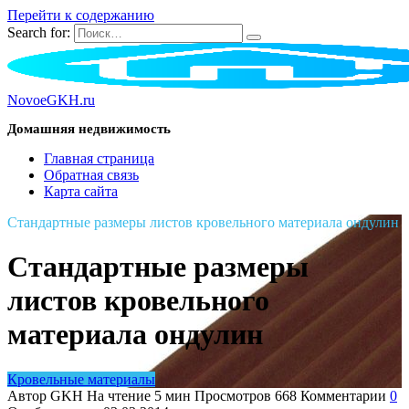
Перейти к содержанию
Search for:
NovoeGKH.ru
Домашняя недвижимость
Главная страница
Обратная связь
Карта сайта
Стандартные размеры листов кровельного материала ондулин
Стандартные размеры
листов кровельного
материала ондулин
Кровельные материалы
Автор
GKH
На чтение
5 мин
Просмотров
668
Комментарии
0