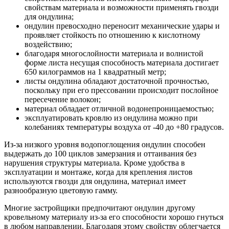
свойствам материала и возможности применять гвозди
для ондулина;
ондулин превосходно переносит механические удары и
проявляет стойкость по отношению к кислотному
воздействию;
благодаря многослойности материала и волнистой
форме листа несущая способность материала достигает
650 килограммов на 1 квадратный метр;
листы ондулина обладают достаточной прочностью,
поскольку при его прессовании происходит послойное
пересечение волокон;
материал обладает отличной водонепроницаемостью;
эксплуатировать кровлю из ондулина можно при
колебаниях температуры воздуха от -40 до +80 градусов.
Из-за низкого уровня водопоглощения ондулин способен
выдержать до 100 циклов замерзания и оттаивания без
нарушения структуры материала. Кроме удобства в
эксплуатации и монтаже, когда для крепления листов
используются гвозди для ондулина, материал имеет
разнообразную цветовую гамму.
Многие застройщики предпочитают ондулин другому
кровельному материалу из-за его способности хорошо гнуться
в любом направлении. Благодаря этому свойству облегчается