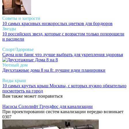
Советы и хитрости
10 самых красивых низкорослых цветков для бордюров
Звезды
10 российских звезд, которые с возрастом только похорошели
и расцвели
Спорт/Здоровье
Сауна или баня: что лучше выбрать для укрепления здоровья
Уютный дом
Двухэтажные дома 8 на 8: лучшие идеи планировки
Виды крыш
10 самых крутых крыш Москвы, с которых нужно обязательно
посмотреть на город
Вам также может понравиться
Насосы Сололифт Грундфос для канализации
При проектировании систем канализации нередко возникает
0
307