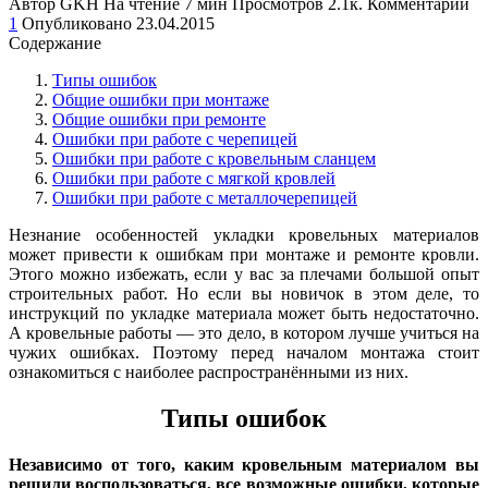
Автор
GKH
На чтение
7 мин
Просмотров
2.1к.
Комментарии
1
Опубликовано
23.04.2015
Содержание
Типы ошибок
Общие ошибки при монтаже
Общие ошибки при ремонте
Ошибки при работе с черепицей
Ошибки при работе с кровельным сланцем
Ошибки при работе с мягкой кровлей
Ошибки при работе с металлочерепицей
Незнание особенностей укладки кровельных материалов
может привести к ошибкам при монтаже и ремонте кровли.
Этого можно избежать, если у вас за плечами большой опыт
строительных работ. Но если вы новичок в этом деле, то
инструкций по укладке материала может быть недостаточно.
А кровельные работы — это дело, в котором лучше учиться на
чужих ошибках. Поэтому перед началом монтажа стоит
ознакомиться с наиболее распространёнными из них.
Типы ошибок
Независимо от того, каким кровельным материалом вы
решили воспользоваться, все возможные ошибки, которые