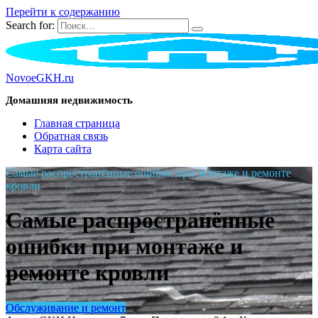
Перейти к содержанию
Search for:
NovoeGKH.ru
Домашняя недвижимость
Главная страница
Обратная связь
Карта сайта
Самые распространённые ошибки при монтаже и ремонте
кровли
Самые распространённые
ошибки при монтаже и
ремонте кровли
Обслуживание и ремонт