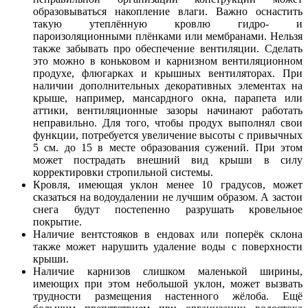
образовываться накопление влаги. Важно оснастить
такую утеплённую кровлю гидро- и
пароизоляционными плёнками или мембранами. Нельзя
также забывать про обеспечение вентиляции. Сделать
это можно в коньковом и карнизном вентиляционном
продухе, флюгарках и крышных вентиляторах. При
наличии дополнительных декоративных элементах на
крыше, например, мансардного окна, парапета или
аттики, вентиляционные зазоры начинают работать
неправильно. Для того, чтобы продух выполнял свои
функции, потребуется увеличение высоты с привычных
5 см. до 15 в месте образования сужений. При этом
может пострадать внешний вид крыши в силу
корректировки стропильной системы.
Кровля, имеющая уклон менее 10 градусов, может
сказаться на водоудалении не лучшим образом. А застои
снега будут постепенно разрушать кровельное
покрытие.
Наличие вентстояков в ендовах или поперёк склона
также может нарушить удаление воды с поверхности
крыши.
Наличие карнизов слишком маленькой ширины,
имеющих при этом небольшой уклон, может вызвать
трудности размещения настенного жёлоба. Ещё