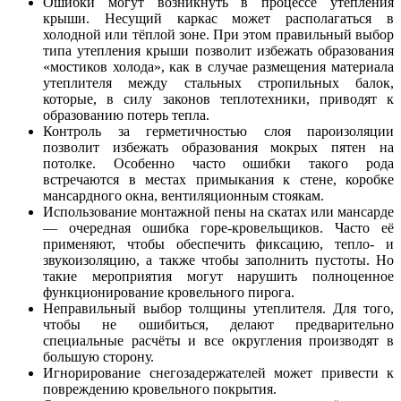
Ошибки могут возникнуть в процессе утепления
крыши. Несущий каркас может располагаться в
холодной или тёплой зоне. При этом правильный выбор
типа утепления крыши позволит избежать образования
«мостиков холода», как в случае размещения материала
утеплителя между стальных стропильных балок,
которые, в силу законов теплотехники, приводят к
образованию потерь тепла.
Контроль за герметичностью слоя пароизоляции
позволит избежать образования мокрых пятен на
потолке. Особенно часто ошибки такого рода
встречаются в местах примыкания к стене, коробке
мансардного окна, вентиляционным стоякам.
Использование монтажной пены на скатах или мансарде
— очередная ошибка горе-кровельщиков. Часто её
применяют, чтобы обеспечить фиксацию, тепло- и
звукоизоляцию, а также чтобы заполнить пустоты. Но
такие мероприятия могут нарушить полноценное
функционирование кровельного пирога.
Неправильный выбор толщины утеплителя. Для того,
чтобы не ошибиться, делают предварительно
специальные расчёты и все округления производят в
большую сторону.
Игнорирование снегозадержателей может привести к
повреждению кровельного покрытия.