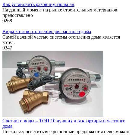
Как установить раковину-тюльпан
На данный момент на рынке строительных материалов
предоставлено
0
268
Виды котлов отопления для частного дома
Самой важной частью системы отопления дома является
котел.
0
347
Счетчики воды – ТОП 10 лучших для квартиры и частного
дома
Поскольку осветить все рыночные предложения невозможно