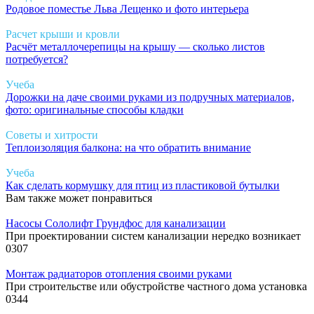
Родовое поместье Льва Лещенко и фото интерьера
Расчет крыши и кровли
Расчёт металлочерепицы на крышу — сколько листов
потребуется?
Учеба
Дорожки на даче своими руками из подручных материалов,
фото: оригинальные способы кладки
Советы и хитрости
Теплоизоляция балкона: на что обратить внимание
Учеба
Как сделать кормушку для птиц из пластиковой бутылки
Вам также может понравиться
Насосы Сололифт Грундфос для канализации
При проектировании систем канализации нередко возникает
0
307
Монтаж радиаторов отопления своими руками
При строительстве или обустройстве частного дома установка
0
344