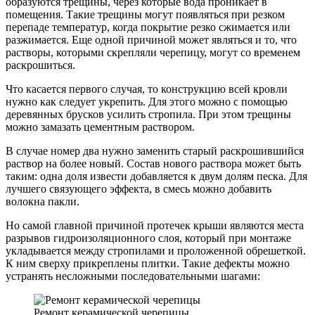
образуются трещины, через которые вода проникает в
помещения. Такие трещины могут появляться при резком
перепаде температур, когда покрытие резко сжимается или
разжимается. Еще одной причиной может являться и то, что
растворы, которыми скрепляли черепицу, могут со временем
раскрошиться.
Что касается первого случая, то конструкцию всей кровли
нужно как следует укрепить. Для этого можно с помощью
деревянных брусков усилить стропила. При этом трещины
можно замазать цементным раствором.
В случае номер два нужно заменить старый раскрошившийся
раствор на более новый. Состав нового раствора может быть
таким: одна доля извести добавляется к двум долям песка. Для
лучшего связующего эффекта, в смесь можно добавить
волокна пакли.
Но самой главной причиной протечек крыши являются места
разрывов гидроизоляционного слоя, который при монтаже
укладывается между стропилами и проложенной обрешеткой.
К ним сверху прикреплены плитки. Такие дефекты можно
устранять несложными последовательными шагами:
Ремонт керамической черепицы