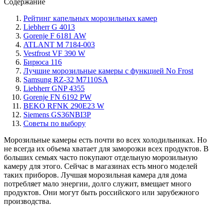
Содержание
Рейтинг капельных морозильных камер
Liebherr G 4013
Gorenje F 6181 AW
ATLANT М 7184-003
Vestfrost VF 390 W
Бирюса 116
Лучшие морозильные камеры с функцией No Frost
Samsung RZ-32 M7110SA
Liebherr GNP 4355
Gorenje FN 6192 PW
BEKO RFNK 290E23 W
Siemens GS36NBI3P
Советы по выбору
Морозильные камеры есть почти во всех холодильниках. Но
не всегда их объема хватает для заморозки всех продуктов. В
больших семьях часто покупают отдельную морозильную
камеру для этого. Сейчас в магазинах есть много моделей
таких приборов. Лучшая морозильная камера для дома
потребляет мало энергии, долго служит, вмещает много
продуктов. Они могут быть российского или зарубежного
производства.