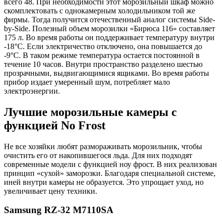
всего 48. При необходимости этот морозильный шкаф можно
скомплектовать с однокамерным холодильником той же
фирмы. Тогда получится отечественный аналог системы Side-
by-Side. Полезный объем морозилки «Бирюса 116» составляет
175 л. Во время работы он поддерживает температуру внутри
-18°С. Если электричество отключено, она повышается до
-9°С. В таком режиме температура остается постоянной в
течение 10 часов. Внутри пространство разделено шестью
прозрачными, выдвигающимися ящиками. Во время работы
прибор издает умеренный шум, потребляет мало
электроэнергии.
Лучшие морозильные камеры с
функцией No Frost
Не все хозяйки любят размораживать морозильник, чтобы
очистить его от накопившегося льда. Для них подходят
современные модели с функцией ноу фрост. В них реализован
принцип «сухой» заморозки. Благодаря специальной системе,
иней внутри камеры не образуется. Это упрощает уход, но
увеличивает цену техники.
Samsung RZ-32 M7110SA