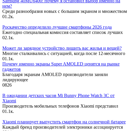
Samsung 40MU6400: почему я остановил выбор именно на
нем?
Среди разнообразия новых с большим экраном и множеством
0
1.2к.
Роскачество определило лучшие смартфоны 2026 года
Ежегодно специальная комиссия составляет список лучших
0
2.1к.
Может ли зарядное устройство лишить вас жилья и вещей?
Многие сталкивались с ситуацией, когда после 12-месячного
0
1.1к.
Почему именно экраны Super AMOLED ценятся на рынке
гаджетов
Благодаря экранам AMOLED производители заняли
лидирующее
0
826
В ожидании детских часов Mi Bunny Phone Watch 3C от
Xiaomi
Производитель мобильных телефонов Xiaomi представил
0
1.1к.
Xiaomi планирует выпустить смартфон на солнечной батарее
Каждый бренд производителей электроники ассоциируется