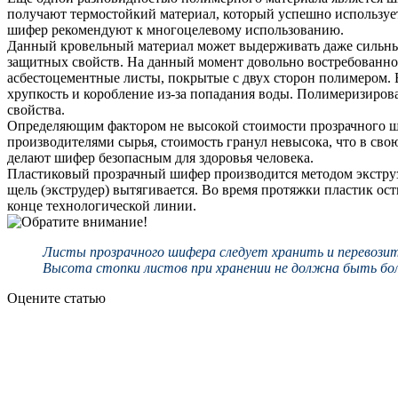
получают термостойкий материал, который успешно использует
шифер рекомендуют к многоцелевому использованию.
Данный кровельный материал может выдерживать даже сильный
защитных свойств. На данный момент довольно востребованно
асбестоцементные листы, покрытые с двух сторон полимером. В
хрупкость и коробление из-за попадания воды. Полимеризиров
свойства.
Определяющим фактором не высокой стоимости прозрачного ши
производителями сырья, стоимость гранул невысока, что в св
делают шифер безопасным для здоровья человека.
Пластиковый прозрачный шифер производится методом экструз
щель (экструдер) вытягивается. Во время протяжки пластик ост
конце технологической линии.
Листы прозрачного шифера следует хранить и перевозить
Высота стопки листов при хранении не должна быть бол
Оцените статью