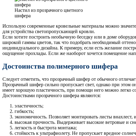
Настил из прозрачного цветного
шифера
Использую современные кровельные материалы можно значител
для устройства светопропускающей кровли.
Если хотите построить необычную беседку или в доме оборуд
широкой гаммы цветов, так что подобрать необходимый оттенок
индивидуального дизайна. К примеру, если есть желание постро
ощущение прохлады. Если же наоборот хочется помещение нап
Достоинства полимерного шифера
Следует отметить, что прозрачный шифер от обычного отличает
Прозрачный шифер сильно пропускает свет, однако при этом о
имеет хорошую пластичность, при помощи него можно легко со
Достоинствами прозрачного шифера являются:
эластичность;
гибкость;
экономичность. Позволяет монтировать листы внахлест, 
высокая прочность. Выдерживает высокие ветровые и сне
легкость и быстрота монтажа;
стойкость к ультрафиолету. Не пропускает вредное солне