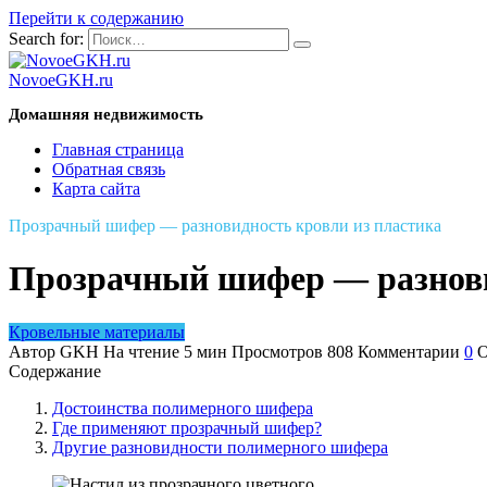
Перейти к содержанию
Search for:
NovoeGKH.ru
Домашняя недвижимость
Главная страница
Обратная связь
Карта сайта
Прозрачный шифер — разновидность кровли из пластика
Прозрачный шифер — разнови
Кровельные материалы
Автор
GKH
На чтение
5 мин
Просмотров
808
Комментарии
0
О
Содержание
Достоинства полимерного шифера
Где применяют прозрачный шифер?
Другие разновидности полимерного шифера