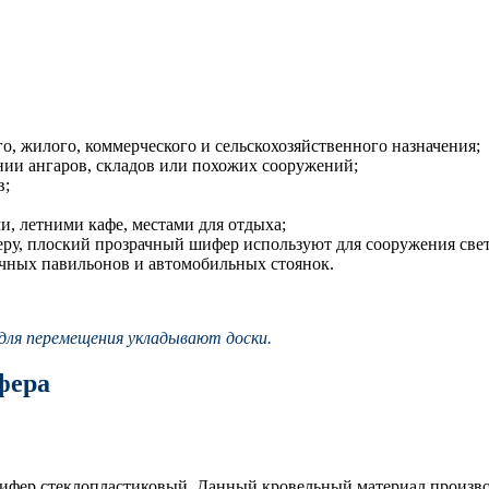
о, жилого, коммерческого и сельскохозяйственного назначения;
ении ангаров, складов или похожих сооружений;
в;
, летними кафе, местами для отдыха;
меру, плоский прозрачный шифер используют для сооружения све
очных павильонов и автомобильных стоянок.
для перемещения укладывают доски.
фера
ифер стеклопластиковый. Данный кровельный материал произво