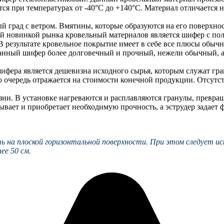
ся при температурах от -40°C до +140°C. Материал отличается 
 град с ветром. Вмятины, которые образуются на его поверхно
й новинкой рынка кровельный материалов является шифер с пол
 результате кровельное покрытие имеет в себе все плюсы обычн
анный шифер более долговечный и прочный, нежели обычный, а 
фера является дешевизна исходного сырья, которым служат гр
ою очередь отражается на стоимости конечной продукции. Отсут
ии. В установке нагреваются и расплавляются гранулы, превра
ывает и приобретает необходимую прочность, а эструдер задает 
 на плоской горизонтальной поверхности. При этом следует иск
ее 50 см.