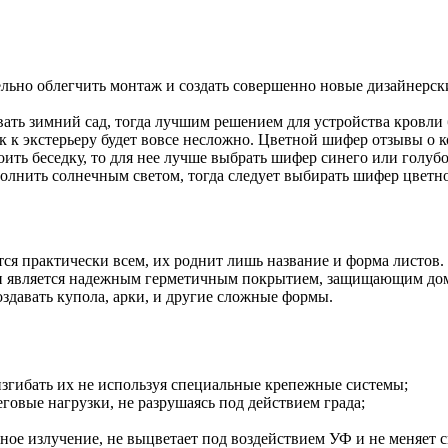
ьно облегчить монтаж и создать совершенно новые дизайнерск
овать зимний сад, тогда лучшим решением для устройства кров
 к экстерьеру будет вовсе несложно. Цветной шифер отзывы о к
ить беседку, то для нее лучше выбрать шифер синего или голубо
олнить солнечным светом, тогда следует выбирать шифер цветн
ся практически всем, их роднит лишь название и форма листов.
н является надежным герметичным покрытием, защищающим дом о
здавать купола, арки, и другие сложные формы.
изгибать их не используя специальные крепежные системы;
говые нагрузки, не разрушаясь под действием града;
чное излучение, не выцветает под воздействием УФ и не меняет 