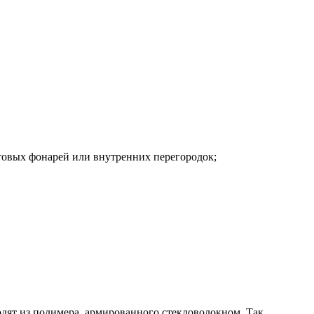
товых фонарей или внутренних перегородок;
дят из полимера, армированного стекловолокном. Так