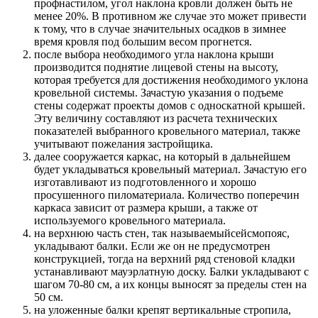
профнастилом, угол наклона кровли должен быть не
менее 20%. В противном же случае это может привести
к тому, что в случае значительных осадков в зимнее
время кровля под большим весом прогнется.
после выбора необходимого угла наклона крыши
производится поднятие лицевой стены на высоту,
которая требуется для достижения необходимого уклона
кровельной системы. Зачастую указания о подъеме
стены содержат проекты домов с односкатной крышей.
Эту величину составляют из расчета технических
показателей выбранного кровельного материал, также
учитывают пожелания застройщика.
далее сооружается каркас, на который в дальнейшем
будет укладываться кровельный материал. Зачастую его
изготавливают из подготовленного и хорошо
просушенного пиломатериала. Количество поперечин
каркаса зависит от размера крыши, а также от
используемого кровельного материала.
на верхнюю часть стен, так называемыйсейсмопояс,
укладывают балки. Если же он не предусмотрен
конструкцией, тогда на верхний ряд стеновой кладки
устанавливают мауэрлатную доску. Балки укладывают с
шагом 70-80 см, а их концы выносят за пределы стен на
50 см.
на уложенные балки крепят вертикальные стропила,