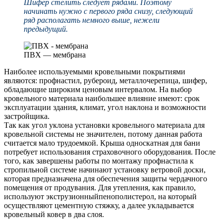
Шифер стелить следует рядами. Поэтому
начинать нужно с первого ряда снизу, следующий
ряд располагать немного выше, нежели
предыдущий.
ПВХ — мембрана
Наиболее используемыми кровельными покрытиями
являются: профнастил, рубероид, металлочерепица, шифер,
обладающие широким ценовым интервалом. На выбор
кровельного материала наибольшее влияние имеют: срок
эксплуатации здания, климат, угол наклона и возможности
застройщика.
Так как угол уклона установки кровельного материала для
кровельной системы не значителен, потому данная работа
считается мало трудоемкой. Крыша односкатная для бани
потребует использования страховочного оборудования. После
того, как завершены работы по монтажу профнастила к
стропильной системе начинают установку ветровой доски,
которая предназначена для обеспечения защиты чердачного
помещения от продувания. Для утепления, как правило,
используют экструзионныйпенополистерол, на который
осуществляют цементную стяжку, а далее укладывается
кровельный ковер в два слоя.