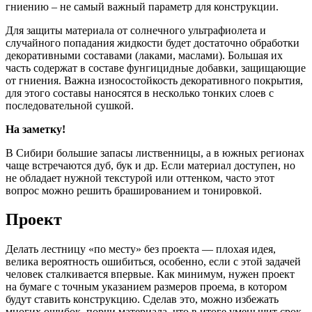
гниению – не самый важный параметр для конструкции.
Для защиты материала от солнечного ультрафиолета и
случайного попадания жидкости будет достаточно обработки
декоративными составами (лаками, маслами). Большая их
часть содержат в составе фунгицидные добавки, защищающие
от гниения. Важна износостойкость декоративного покрытия,
для этого составы наносятся в несколько тонких слоев с
последовательной сушкой.
На заметку!
В Сибири большие запасы лиственницы, а в южных регионах
чаще встречаются дуб, бук и др. Если материал доступен, но
не обладает нужной текстурой или оттенком, часто этот
вопрос можно решить брашированием и тонировкой.
Проект
Делать лестницу «по месту» без проекта — плохая идея,
велика вероятность ошибиться, особенно, если с этой задачей
человек сталкивается впервые. Как минимум, нужен проект
на бумаге с точным указанием размеров проема, в котором
будут ставить конструкцию. Сделав это, можно избежать
многих ошибок, порчи материала, что в итоге уменьшит срок