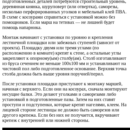
подготовленных деталей потребуются строительный уровень,
деревянная киянка, шуруповерт (или отвертка), саморезы,
несколько перфорированных уголков и мебельный клей ПВА.
В схеме с косоурами справиться с установкой можно без
помощников. Если марш на тетивах — не лишней будет
помощь напарника.
Монтаж начинают с установки по уровню и крепления
лестничной площадки или забежных ступеней (зависит от
проекта). Площадку двумя или тремя углами (по
расположению в комнате) крепят к стене, а остальные углы
закрепляют к опорному(ым) столбу(ам). Столб изготавливают
из бруса сечением не меньше 100х100 мм и устанавливают на
чистовой пол либо подготовленное основание. Верхняя точка
столба должна быть выше уровня поручней/перил.
После установки площадки приступают к монтажу маршей,
начиная с верхнего. Если они на косоурах, сначала монтируют
несущие балки. Это делают уголками и саморезами либо
установкой в подготовленные пазы. Затем на них ставят
проступи и подступенки, которые крепят нагелями, клеем. На
лицевой стороне лестницы не должно быть саморезов или
другого крепежа. Если без них не получается, вкручивают
крепеж с внутренней или нижней стороны.