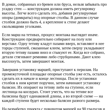
В домах, собранных из бревен или бруса, нельзя забывать про
усадку стен — конструкция должна иметь регулировку
высоты. Легче всего сделать это, добавив регулируемые
опоры (домкраты) под опорные столбы. В данном случае
столбов должно быть 4, а крепление к стене делают
скользящими уголками.
Если марш на тетивах, процесс монтажа выглядит иначе.
Конструкцию предварительно собирают на полу или
верстаке. Одну тетиву кладут пазами вверх, вставляют в нее
торцы ступеней, смазанные клеем, затем сверху укладывают
вторую тетиву пазами вниз и стыкуют ее. Когда все собрано,
детали стягивают ремнями либо струбцинами. Дают клею
высохнуть, затем завершают монтаж.
Завершив установку маршей, приступают к перилам. На
промежуточной площадке опорные столбы уже есть, осталось
сделать их в начале и конце лестницы. После установки
столбов к ним крепят поручни, затем начинают установку
балясин. Их опирают на тетиву либо на ступени, если
лестница на косоурах. Стоит учесть, что на тетиве все
балясины будут одинаковой длины, а во второй схеме — на
каждой ступени будет несколько балясин разного размера.
На разработку проекта с поворотом маршей на 90 градусов и