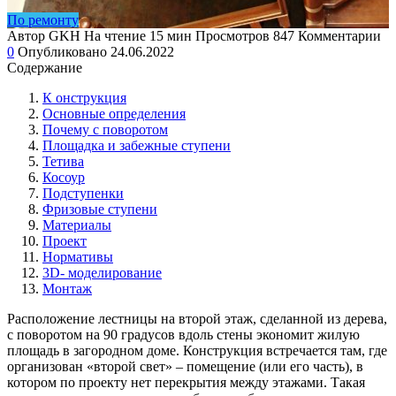
По ремонту
Автор
GKH
На чтение
15 мин
Просмотров
847
Комментарии
0
Опубликовано
24.06.2022
Содержание
К онструкция
Основные определения
Почему с поворотом
Площадка и забежные ступени
Тетива
Косоур
Подступенки
Фризовые ступени
Материалы
Проект
Нормативы
3D- моделирование
Монтаж
Расположение лестницы на второй этаж, сделанной из дерева,
с поворотом на 90 градусов вдоль стены экономит жилую
площадь в загородном доме. Конструкция встречается там, где
организован «второй свет» – помещение (или его часть), в
котором по проекту нет перекрытия между этажами. Такая