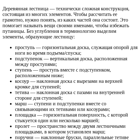
Деревянная лестница — технически сложная конструкция,
состоящая из многих элементов. Чтобы рассчитать ее
грамотно, нужно понять, из каких частей она состоит. Это
помогает называть вещи своими именами, чтобы избежать
путаницы. Без углубления в терминологию выделим
элементы, образующие лестницу:
проступь — горизонтальная доска, служащая опорой для
ноги во время подъема/спуска;
подступенок — вертикальная доска, расположенная
между проступями;
ступень — проступь вместе с подступенком,
расположенным ниже;
косоур — наклонная доска с вырезами на верхней
кромке для ступеней;
тетива — наклонная доска с пазами на внутренней
стороне для ступеней;
марш — ступени и подступенки вместе со
связывающими их тетивами или косоурами;
площадка — горизонтальная поверхность, с которой
стыкуется один или несколько маршей;
пролет — пространство между двумя лестничными
площадками, в котором установлен марш;
поручни — наклонные бруски, параллельные тетиве