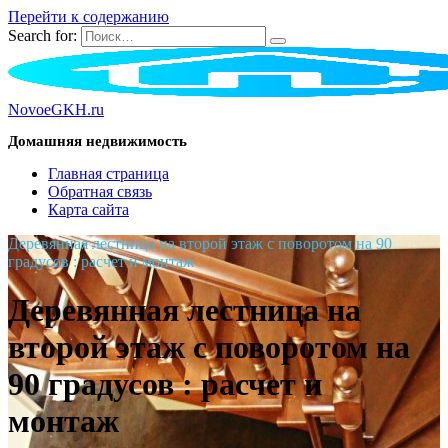
Перейти к содержанию
Search for:
NovoeGKH.ru
Домашняя недвижимость
Главная страница
Обратная связь
Карта сайта
Деревянная лестница на второй этаж с поворотом на 90
градусов : расчет и монтаж
Деревянная лестница на
второй этаж с поворотом на
90 градусов : расчет и
монтаж