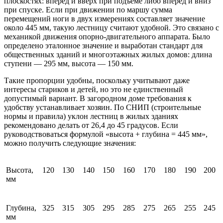
плоскостях: вперед и вверх при подъеме либо вперед и вниз
при спуске. Если при движении по маршу сумма
перемещений ноги в двух измерениях составляет значение
около 445 мм, такую лестницу считают удобной. Это связано с
механикой движения опорно-двигательного аппарата. Было
определено эталонное значение и выработан стандарт для
общественных зданий и многоэтажных жилых домов: длина
ступени — 295 мм, высота — 150 мм.
Такие пропорции удобны, поскольку учитывают даже
интересы стариков и детей, но это не единственный
допустимый вариант. В загородном доме требования к
удобству устанавливает хозяин. По СНИП (строительные
нормы и правила) уклон лестниц в жилых зданиях
рекомендовано делать от 26,4 до 45 градусов. Если
руководствоваться формулой «высота + глубина = 445 мм»,
можно получить следующие значения:
Высота,
120
130
140
150
160
170
180
190
200
мм
Глубина,
325
315
305
295
285
275
265
255
245
мм