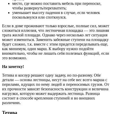
место, где можно поставить мебель при переноске,
чтобы развернуть/перехватить;
уменьшает высоту падения в случае, если человек
поскользнулся или споткнулся.
Если в доме проживают только взрослые, полные сил, может
сложиться иллюзия, что лестничная площадка — это лишняя
трата жилой площади. Однако через несколько лет ситуация
может измениться. Заменить забежные ступени на площадку
будет сложно, т.к. вместе с этим придется переделывать еще,
как минимум, один марш. К выбору нужно подойти
внимательно, чтобы не лишать себя полезных функций, если
это возможно.
На заметку!
Тетива и косоур решают одну задачу, но по-разному. Обе
детали — основа лестницы, несут на себе вес всего марша с
перилами, идущих по нему людей и переносимых грузов. От
их прочности зависят безопасность конструкции и величина
нагрузки, которую может выдержать лестница. Разница
состоит в способе крепления ступеней и во внешних
различиях.
Тетива