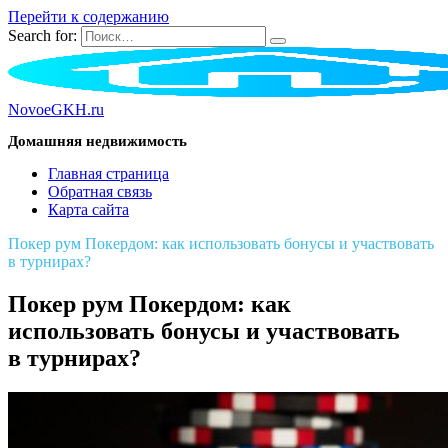
Перейти к содержанию
Search for:
NovoeGKH.ru
Домашняя недвижимость
Главная страница
Обратная связь
Карта сайта
Покер рум Покердом: как использовать бонусы и участвовать
в турнирах?
Покер рум Покердом: как
использовать бонусы и участвовать
в турнирах?