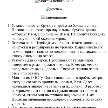
Устанавливаются бруски в проём по бокам и снизу.
Ножовкой нарезают прямоугольные бруски, длина
которых 50 мм, а ширина — 20 мм. Их следует посадить
на пену или клей около анкеров.
Вставка окна. Необходимо вставить пластиковое окно
на бруски и регулировать по уровню. Выравнивать его
нужно горизонтально по подоконнику и вертикально по
откосу с помощью отвеса.
Разметка для анкеров. Просовывают гвоздь через
отверстие в раме и делают отметку. В местах меток
проделывают дырки дрелью. Сверлить нужно через
раму или без неё.
Монтаж по ГОСТу. Окно снова ставят в проём, замеряя
отступы согласно принятым нормам, 2 см. Далее
наживляют анкера, не затягивая их сильно. В работе с
анкерными пластинами их нужно подогнуть таким
образом, чтобы они выступали над рамой на 1 мм.
После завинчивания необходимо проверить установку
уровнем.
Применение монтажной пены. Периметр оконного