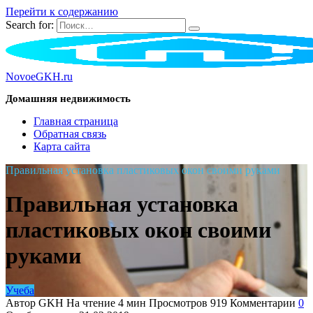
Перейти к содержанию
Search for:
NovoeGKH.ru
Домашняя недвижимость
Главная страница
Обратная связь
Карта сайта
Правильная установка пластиковых окон своими руками
Правильная установка
пластиковых окон своими
руками
Учеба
Автор
GKH
На чтение
4 мин
Просмотров
919
Комментарии
0