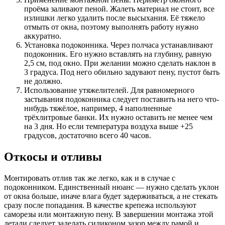
проёма заливают пеной. Жалеть материал не стоит, все
излишки легко удалить после высыхания. Её тяжело
отмыть от окна, поэтому выполнять работу нужно
аккуратно.
Установка подоконника. Через полчаса устанавливают
подоконник. Его нужно вставлять на глубину, равную
2,5 см, под окно. При желании можно сделать наклон в
3 градуса. Под него обильно задувают пену, пустот быть
не должно.
Использование утяжелителей. Для равномерного
застывания подоконника следует поставить на него что-
нибудь тяжёлое, например, 4 наполненные
трёхлитровые банки. Их нужно оставить не менее чем
на 3 дня. Но если температура воздуха выше +25
градусов, достаточно всего 40 часов.
Откосы и отливы
Монтировать отлив так же легко, как и в случае с
подоконником. Единственный нюанс — нужно сделать уклон
от окна больше, иначе влага будет задерживаться, а не стекать
сразу после попадания. В качестве крепежа используют
саморезы или монтажную пену. В завершении монтажа этой
детали следует заделать силиконом зазор между рамой и