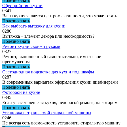
Полезно знать
Обустройство кухни
0
341
Ваша кухня является центром активности, что может стать
Полезно знать
Как выбрать вытяжку для кухни
0
286
Вытяжка – элемент декора или необходимость?
Полезно знать
Ремонт кухни своими руками
0
327
Ремонт, выполненный самостоятельно, имеет свои
преимущества.
Полезно знать
Светодиодная подсветка для кухни под шкафы
0
287
В современных вариантах оформления кухни дизайнерами
Полезно знать
Фотообои на кухне
0
345
Если у вас маленькая кухня, недорогой ремонт, на котором
Полезно знать
Установка встраиваемой стиральной машины
0
246
Не всегда есть возможность установить стиральную машину